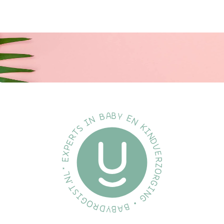
Kwaliteit
Ontworpen en vervaardigd in Denemarken/EU.
Voldoet aan de Europese norm EN 1400+A2.
Ethisch geproduceerd
We ontwikkelen onze producten met de grootste zorg voor de
planeet en voor de kinderen die deze zullen erven.