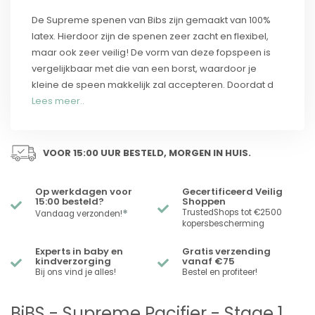
De Supreme spenen van Bibs zijn gemaakt van 100%
latex. Hierdoor zijn de spenen zeer zacht en flexibel,
maar ook zeer veilig! De vorm van deze fopspeen is
vergelijkbaar met die van een borst, waardoor je
kleine de speen makkelijk zal accepteren. Doordat d
Lees meer..
VOOR 15:00 UUR BESTELD, MORGEN IN HUIS.
Op werkdagen voor
Gecertificeerd Veilig
15:00 besteld?
Shoppen
*
TrustedShops tot €2500
Vandaag verzonden!
kopersbescherming
Experts in baby en
Gratis verzending
kindverzorging
vanaf €75
Bij ons vind je alles!
Bestel en profiteer!
BiBS - Supreme Pacifier - Stage 1