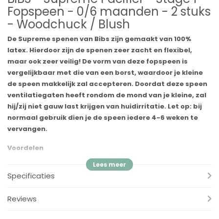
Fopspeen - 0/6 maanden - 2 stuks
- Woodchuck / Blush
De Supreme spenen van Bibs zijn gemaakt van 100%
latex. Hierdoor zijn de spenen zeer zacht en flexibel,
maar ook zeer veilig! De vorm van deze fopspeen is
vergelijkbaar met die van een borst, waardoor je kleine
de speen makkelijk zal accepteren. Doordat deze speen
ventilatiegaten heeft rondom de mond van je kleine, zal
hij/zij niet gauw last krijgen van huidirritatie. Let op: bij
normaal gebruik dien je de speen iedere 4-6 weken te
vervangen.
Voordelen
✓
Verkrijgbaar in natuurrubberlatex en siliconen
✓
Het schild is gemaakt van 100% voedselveilig materiaal
Specificaties
✓
BPA-vrij
✓
Ontworpen en vervaardigd in Denemarken/EU
Reviews
Speen