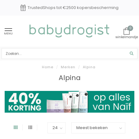
TrustedShops tot €2500 kopersbescherming
0
MENU
Home
/
Merken
/
Alpina
Alpina