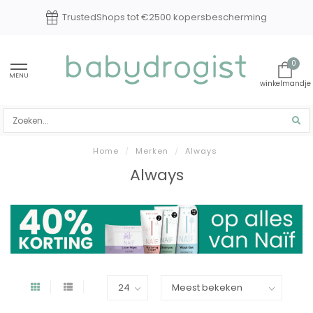
TrustedShops tot €2500 kopersbescherming
0
MENU
Home
/
Merken
/
Always
Always