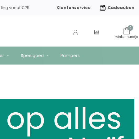
Klantenservice
Cadeaubon
ding vanaf €75
0
er
Speelgoed
Pampers