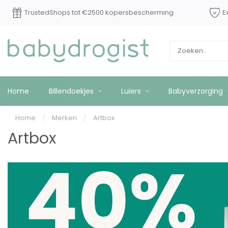
TrustedShops tot €2500 kopersbescherming
E
Home
Billendoekjes
Luiers
Babyverzorging
Home
/
Merken
/
Artbox
Artbox