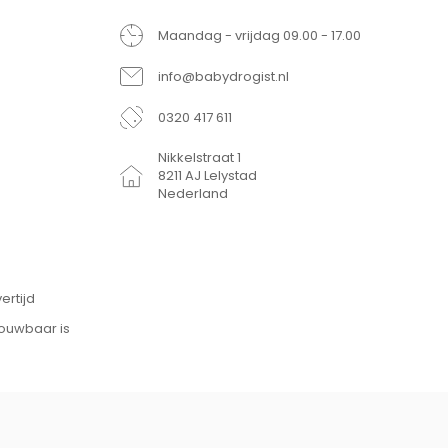
Maandag - vrijdag 09.00 - 17.00
info@babydrogist.nl
0320 417 611
Nikkelstraat 1
8211 AJ Lelystad
Nederland
ertijd
rouwbaar is