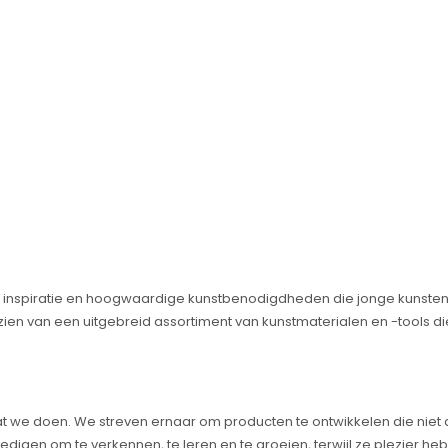
e inspiratie en hoogwaardige kunstbenodigdheden die jonge kunstena
rzien van een uitgebreid assortiment van kunstmaterialen en -tools d
es wat we doen. We streven ernaar om producten te ontwikkelen die niet
digen om te verkennen, te leren en te groeien, terwijl ze plezier he