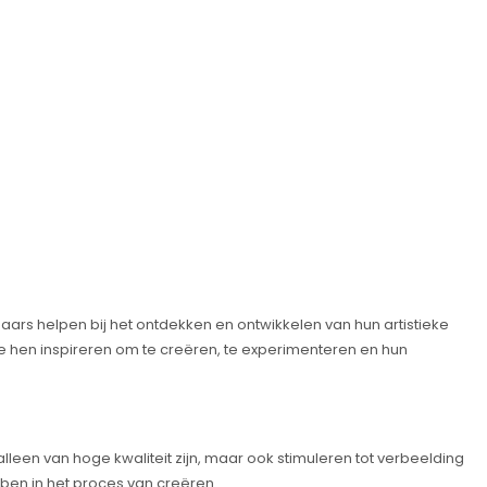
ars helpen bij het ontdekken en ontwikkelen van hun artistieke
ie hen inspireren om te creëren, te experimenteren en hun
 alleen van hoge kwaliteit zijn, maar ook stimuleren tot verbeelding
bben in het proces van creëren.