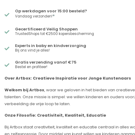
Op werkdagen voor 15:00 besteld?
*
Vandaag verzonden!
Gecertificeerd Veilig Shoppen
TrustedShops tot €2500 kopersbescherming
Experts in baby en kindverzorging
Bij ons vind je alles!
Gratis verzending vanaf €75
Bestel en profiteer!
Over Artbox: Creatieve Inspiratie voor Jonge Kunstenaars
Welkom bij Artbox
, waar we geloven in het bieden van creatiev
talenten. Onze missie is simpel: we willen kinderen en ouders voo
verbeelding de vrije loop te laten.
Onze Filosofie: Creativiteit, Kwaliteit, Educatie
Bij Artbox staat creativiteit, kwaliteit en educatie centraal in all
en zelfexpressie. Door middel van kunst willen we kinderen aanmoe