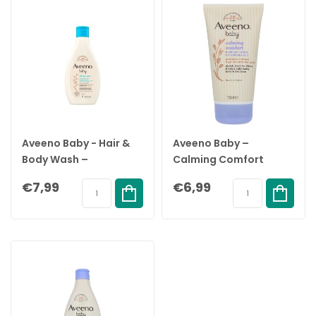
Aveeno Baby - Hair &
Aveeno Baby –
Body Wash –
Calming Comfort
Dagelijkse Verzorging
Bedtime Lotion – 150
€7,99
€6,99
– 250ML
ml – Met Lavendel &
Haver