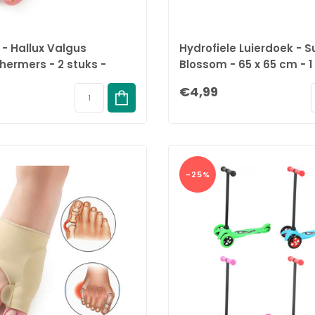
 - Hallux Valgus
Hydrofiele Luierdoek -
ermers - 2 stuks -
Blossom - 65 x 65 cm - 1
ders
100% Biologisch Katoen
€4,99
-25%