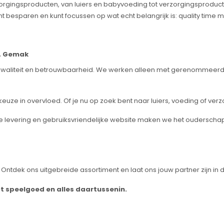
gingsproducten, van luiers en babyvoeding tot verzorgingsproduct
t besparen en kunt focussen op wat echt belangrijk is: quality time met
t, Gemak
 op kwaliteit en betrouwbaarheid. We werken alleen met gerenommeerde
 keuze in overvloed. Of je nu op zoek bent naar luiers, voeding of verz
le levering en gebruiksvriendelijke website maken we het ouderschap 
tdek ons uitgebreide assortiment en laat ons jouw partner zijn in de 
ot speelgoed en alles daartussenin.