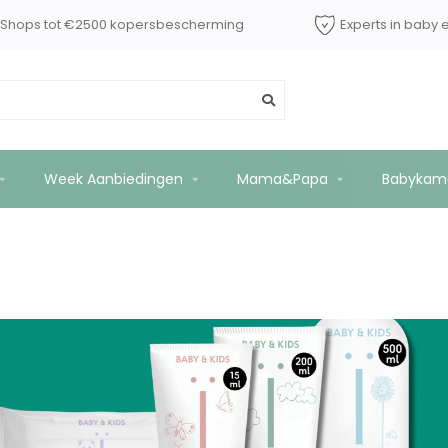
dShops tot €2500 kopersbescherming
Experts in baby 
Week Aanbiedingen
Mama&Papa
Babykam