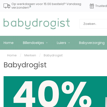
Op werkdagen voor 15:00 besteld? Vandaag
Truste
*
verzonden!
Home
Billendoekjes
Luiers
Babyverzorging
Home
/
Merken
/
Babydrogist
Babydrogist