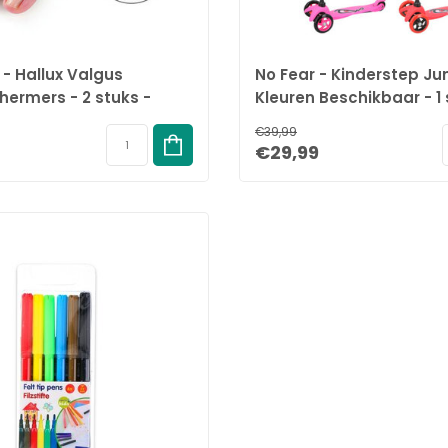
 - Hallux Valgus
No Fear - Kinderstep Jun
ermers - 2 stuks -
Kleuren Beschikbaar - 1 
ctors
€39,99
€29,99