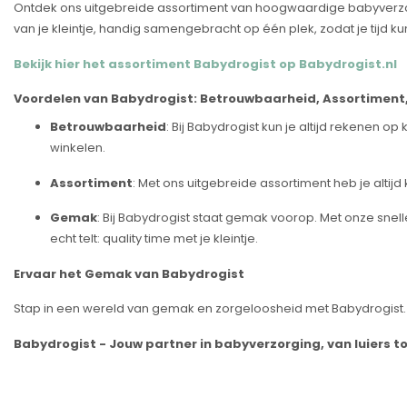
Ontdek ons uitgebreide assortiment van hoogwaardige babyverzor
van je kleintje, handig samengebracht op één plek, zodat je tijd kun
Bekijk hier het assortiment Babydrogist op Babydrogist.nl
Voordelen van Babydrogist: Betrouwbaarheid, Assortimen
Betrouwbaarheid
: Bij Babydrogist kun je altijd rekenen
winkelen.
Assortiment
: Met ons uitgebreide assortiment heb je altijd
Gemak
: Bij Babydrogist staat gemak voorop. Met onze snel
echt telt: quality time met je kleintje.
Ervaar het Gemak van Babydrogist
Stap in een wereld van gemak en zorgeloosheid met Babydrogist. On
Babydrogist - Jouw partner in babyverzorging, van luiers t