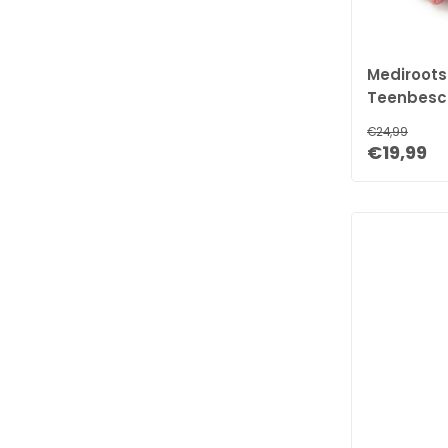
Mediroots
Teenbesch
Teencorre
€24,99
€19,99