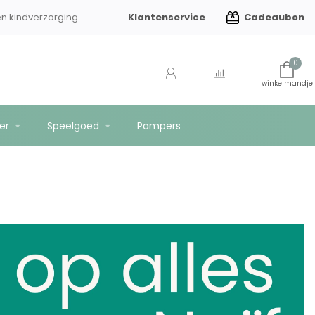
Klantenservice
Cadeaubon
en kindverzorging
Gratis verzending vanaf €75
0
er
Speelgoed
Pampers