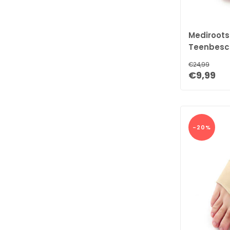
Mediroots
Teenbesch
Teensprei
€24,99
€9,99
-20%