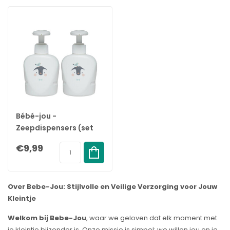
Bébé-jou -
Zeepdispensers (set
van 2) - Lou Lou Design
€9,99
- 0+ maanden -
Badverzorging
Over Bebe-Jou: Stijlvolle en Veilige Verzorging voor Jouw
Kleintje
Welkom bij Bebe-Jou
, waar we geloven dat elk moment met
je kleintje bijzonder is. Onze missie is simpel: we willen jou en je