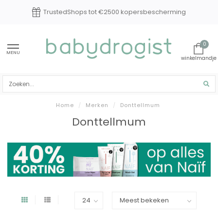
TrustedShops tot €2500 kopersbescherming
0
MENU
Home
/
Merken
/
Donttellmum
Donttellmum