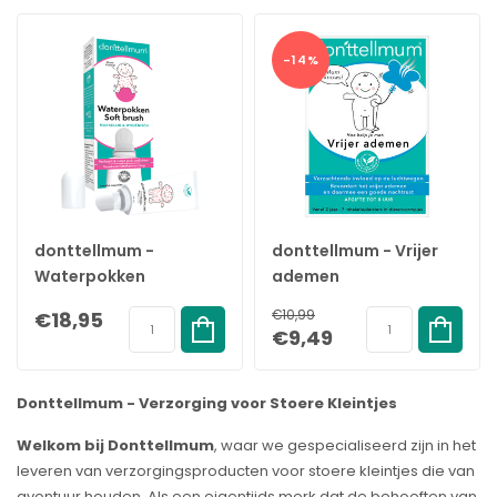
-14%
donttellmum -
donttellmum - Vrijer
Waterpokken
ademen
behandeling - 50ml
Inhalatiepleister - 7
€18,95
€10,99
stuks
€9,49
Donttellmum - Verzorging voor Stoere Kleintjes
Welkom bij Donttellmum
, waar we gespecialiseerd zijn in het
leveren van verzorgingsproducten voor stoere kleintjes die van
avontuur houden. Als een eigentijds merk dat de behoeften van