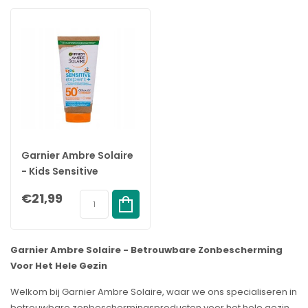
Garnier Ambre Solaire
- Kids Sensitive
Zonnemelk - 200ml -
€21,99
SPF 50+
Garnier Ambre Solaire - Betrouwbare Zonbescherming
Voor Het Hele Gezin
Welkom bij Garnier Ambre Solaire, waar we ons specialiseren in
betrouwbare zonbeschermingsproducten voor het hele gezin.