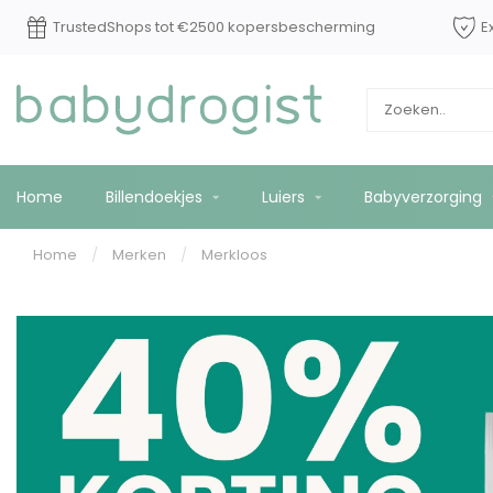
TrustedShops tot €2500 kopersbescherming
E
Home
Billendoekjes
Luiers
Babyverzorging
Home
/
Merken
/
Merkloos