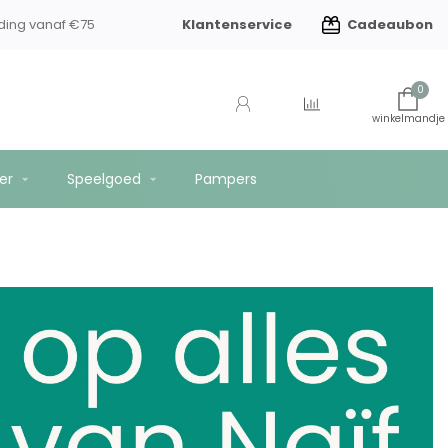
Klantenservice
Cadeaubon
ding vanaf €75
0
er
Speelgoed
Pampers