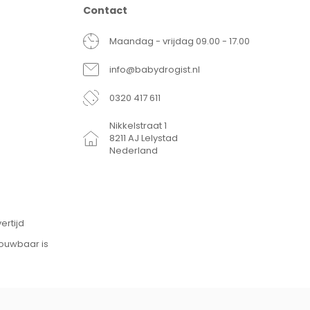
Contact
Maandag - vrijdag 09.00 - 17.00
info@babydrogist.nl
0320 417 611
Nikkelstraat 1
8211 AJ Lelystad
Nederland
ertijd
rouwbaar is