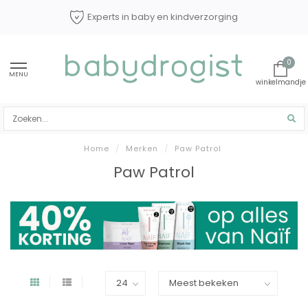
Experts in baby en kindverzorging
0
MENU
Home
/
Merken
/
Paw Patrol
Paw Patrol