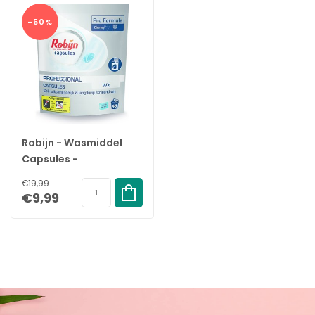
-50%
Robijn - Wasmiddel
Capsules -
Proffesional - Witte
€19,99
Was - 46 capsules
€9,99