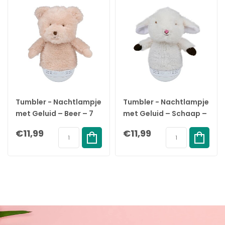
Tumbler - Nachtlampje
Tumbler - Nachtlampje
met Geluid – Beer – 7
met Geluid – Schaap –
kleuren – 4 liedjes – 18+
7 kleuren – 4 liedjes –
€11,99
€11,99
maanden
18+ maanden