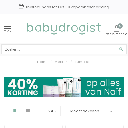
TrustedShops tot €2500 kopersbescherming
0
MENU
Home
/
Merken
/
Tumbler