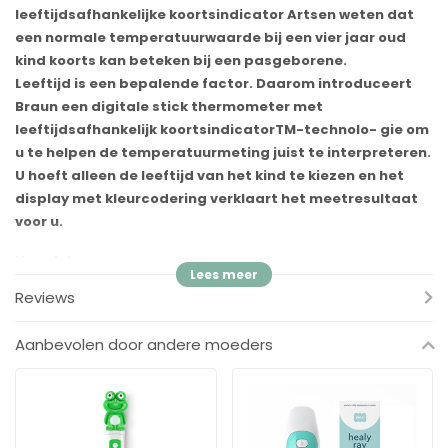
leeftijdsafhankelijke koortsindicator Artsen weten dat
een normale temperatuurwaarde bij een vier jaar oud
kind koorts kan beteken bij een pasgeborene.
Leeftijd is een bepalende factor. Daarom introduceert
Braun een digitale stick thermometer met
leeftijdsafhankelijk koortsindicatorTM-technolo- gie om
u te helpen de temperatuurmeting juist te interpreteren.
U hoeft alleen de leeftijd van het kind te kiezen en het
display met kleurcodering verklaart het meetresultaat
voor u.
Voordelen
✓
Instelling van de leeftijd voor Age Precision: 0 - 3 jaar, 3 - 36
Reviews
jaar, 36+ en volwassenen
✓
Snelle meting in slechts 8 seconden
Aanbevolen door andere moeders
✓
Flexibele meetpunt
✓
BPA-vrij
✓
Professionele precisie
✓
Geheugenfunctie: indicatie van de laatste meetwaarde
✓
Weergave in Celsius of Fahrenheit