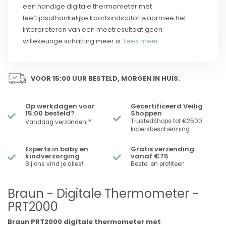
een handige digitale thermometer met
leeftijdsafhankelijke koortsindicator waarmee het
interpreteren van een meetresultaat geen
willekeurige schatting meer is.
Lees meer..
VOOR 15:00 UUR BESTELD, MORGEN IN HUIS.
Op werkdagen voor
Gecertificeerd Veilig
15:00 besteld?
Shoppen
*
TrustedShops tot €2500
Vandaag verzonden!
kopersbescherming
Experts in baby en
Gratis verzending
kindverzorging
vanaf €75
Bij ons vind je alles!
Bestel en profiteer!
Braun - Digitale Thermometer -
PRT2000
Braun PRT2000 digitale thermometer met