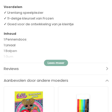
Voordelen
✓
Urenlang speelplezier
✓
11-delige kleurset van Frozen
✓
Goed voor de ontwikkeling van je kleintje
Inhoud
1 Pennendoos
1 Liniaal
1 Balpen
1 Gum
1 Puntenslijper
1 Notitieboek
Reviews
5 Kleurpotloden
Aanbevolen door andere moeders
Specificaties
Merk:
Disney
Soort:
Frozen Kleurset
Inhoud:
Zie hierboven
EAN:
8032780602787