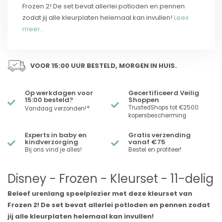
Frozen 2! De set bevat allerlei potloden en pennen
zodat jij alle kleurplaten helemaal kan invullen!
Lees
meer..
VOOR 15:00 UUR BESTELD, MORGEN IN HUIS.
Op werkdagen voor
Gecertificeerd Veilig
15:00 besteld?
Shoppen
*
TrustedShops tot €2500
Vandaag verzonden!
kopersbescherming
Experts in baby en
Gratis verzending
kindverzorging
vanaf €75
Bij ons vind je alles!
Bestel en profiteer!
Disney - Frozen - Kleurset - 11-delig
Beleef urenlang speelplezier met deze kleurset van
Frozen 2! De set bevat allerlei potloden en pennen zodat
jij alle kleurplaten helemaal kan invullen!