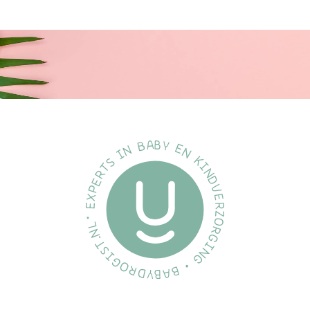
kunt vertrouwen. Onze placemats zijn ontworpen om te voldoen
aan strenge veiligheidsnormen en zijn uitvoerig getest om een
zorgeloze ervaring te garanderen.
Gebruiksinstructies
Plaats de Dutsi Beertje Serie placemat gewoon op het
tafeloppervlak en hij zal stevig blijven liggen dankzij het anti-slip
ontwerp. Na gebruik kunt u het eenvoudig wassen met water of
in de vaatwasser plaatsen voor grondige reiniging.
Veelgestelde Vragen
Is de placemat vaatwasmachinebestendig?
Ja, deze placemat is volledig vaatwasmachinebestendig.
Is dit product veilig voor mijn kind?
Absoluut, het is gemaakt van 100% food-grade siliconen
en is BPA-vrij.
Kan deze placemat worden gebruikt in de
magnetron?
Ja, het is hittebestendig tot 230°C en kan veilig in de
magnetron worden gebruikt.