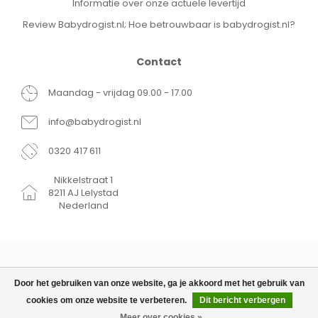
Informatie over onze actuele levertijd
Review Babydrogist.nl; Hoe betrouwbaar is babydrogist.nl?
Contact
Maandag - vrijdag 09.00 - 17.00
info@babydrogist.nl
0320 417 611
Nikkelstraat 1
8211 AJ Lelystad
Nederland
Door het gebruiken van onze website, ga je akkoord met het gebruik van
cookies om onze website te verbeteren.
Dit bericht verbergen
© Copyright 2026 Babydrogist.nl
€18,99
TOEVOEGEN AAN WINKELWAGEN
Meer over cookies »