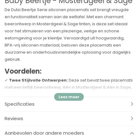
Baby Beertje - Mosterdgeel & Sage
De Dutsi Beertje Serie siliconen placemats set brengt vreugde
en functionaliteit samen aan de eettafel. Met een charmant
beerontwerp in Mosterdgeel & Sage tinten, is deze set ideaal
voor het stimuleren van een plezierige, veilige en schone
eetomgeving voor je kleintje. Vervaardigd uit hoogwaardig,
BPA-vrij siliconen materiaal, beloven deze placemats een
duurzame en onderhoudsvriendelijke oplossing voor dagelijks
gebruik.
Voordelen:
✓
Twee Stijlvolle Ontwerpen:
Deze set bevat twee placemats
met een lieflijk beerontwerp, één in Mosterdgeel & één in Sage,
waardoor elke maaltijd zowel leuk als leerzaam wordt.
Specificaties
✓
Kindveilig Materiaal:
Gemaakt van 100% food-grade
siliconen en volledig BPA-vrij, bieden deze placemats een
Reviews
veilige en hygiënische ondergrond voor de maaltijden van je
kind.
Aanbevolen door andere moeders