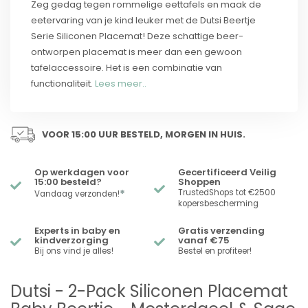
Zeg gedag tegen rommelige eettafels en maak de
eetervaring van je kind leuker met de Dutsi Beertje
Serie Siliconen Placemat! Deze schattige beer-
ontworpen placemat is meer dan een gewoon
tafelaccessoire. Het is een combinatie van
functionaliteit.
Lees meer..
VOOR 15:00 UUR BESTELD, MORGEN IN HUIS.
Op werkdagen voor
Gecertificeerd Veilig
15:00 besteld?
Shoppen
*
TrustedShops tot €2500
Vandaag verzonden!
kopersbescherming
Experts in baby en
Gratis verzending
kindverzorging
vanaf €75
Bij ons vind je alles!
Bestel en profiteer!
Dutsi - 2-Pack Siliconen Placemat