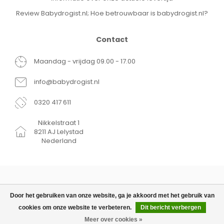
Review Babydrogist.nl; Hoe betrouwbaar is babydrogist.nl?
Contact
Maandag - vrijdag 09.00 - 17.00
info@babydrogist.nl
0320 417 611
Nikkelstraat 1
8211 AJ Lelystad
Nederland
Door het gebruiken van onze website, ga je akkoord met het gebruik van
cookies om onze website te verbeteren.
Dit bericht verbergen
© Copyright 2026 Babydrogist.nl
€49,99
TOEVOEGEN AAN
€25,99
WINKELWAGEN
Meer over cookies »