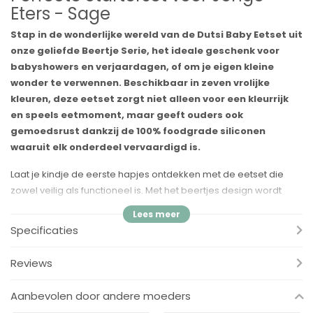
Eters - Sage
Stap in de wonderlijke wereld van de Dutsi Baby Eetset uit
onze geliefde Beertje Serie, het ideale geschenk voor
babyshowers en verjaardagen, of om je eigen kleine
wonder te verwennen. Beschikbaar in zeven vrolijke
kleuren, deze eetset zorgt niet alleen voor een kleurrijk
en speels eetmoment, maar geeft ouders ook
gemoedsrust dankzij de 100% foodgrade siliconen
waaruit elk onderdeel vervaardigd is.
Laat je kindje de eerste hapjes ontdekken met de eetset die
zowel veilig als functioneel is. Met het beertjes design wordt
elke maaltijd een feest, terwijl de kleine leert om zelfstandig te
eten.
Specificaties
Slabbetje met Beertje Design
Reviews
Het beertjes slabbetje houdt de kleertjes van je kleine schoon
en droog. Vervaardigd uit het allerbeste siliconenmateriaal, is
Aanbevolen door andere moeders
dit slabbetje een must-have tijdens de eerste eetavonturen van
je kindje.