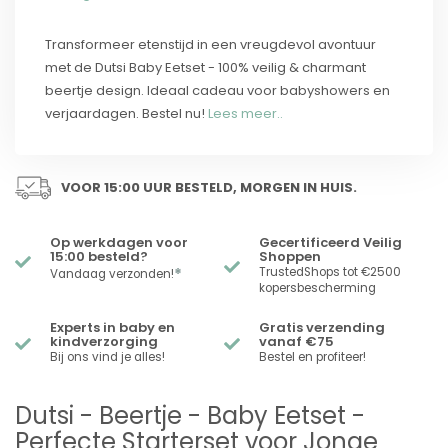
Transformeer etenstijd in een vreugdevol avontuur
met de Dutsi Baby Eetset - 100% veilig & charmant
beertje design. Ideaal cadeau voor babyshowers en
verjaardagen. Bestel nu!
Lees meer..
VOOR 15:00 UUR BESTELD, MORGEN IN HUIS.
Op werkdagen voor
Gecertificeerd Veilig
15:00 besteld?
Shoppen
*
TrustedShops tot €2500
Vandaag verzonden!
kopersbescherming
Experts in baby en
Gratis verzending
kindverzorging
vanaf €75
Bij ons vind je alles!
Bestel en profiteer!
Dutsi - Beertje - Baby Eetset -
Perfecte Starterset voor Jonge