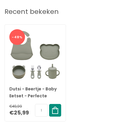
alleen zorgt voor een veilige eetervaring maar ook de
verbeelding prikkelt en van elk eetmoment een feest maakt.
Recent bekeken
Voordelen:
✓ Complete starterset:
alles voor de eerste hapjes in één
pakket
-48%
✓ 100% foodgrade siliconen:
veilig, duurzaam en BPA-vrij
✓ Met zuignap onder bord en kom:
voorkomt schuiven en
knoeien
✓ Stimuleert zelfstandig eten:
ergonomische lepel, vork en
beker met handvatten
Dutsi - Beertje - Baby
✓ Vaatwasser- en ovenbestendig:
eenvoudig schoon te
Eetset - Perfecte
maken en te gebruiken
Starterset voor Jonge
€49,99
Eters - Sage
€25,99
Gebruiksinstructies
Alle onderdelen zijn eenvoudig te reinigen en zijn
ovenbestendig, ideaal voor het snel opwarmen van
babyvoeding. De onderdelen zijn ook geschikt voor reiniging in