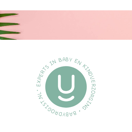
de vaatwasser, wat een snelle en grondige reiniging
garandeert.
Veelgestelde Vragen
Is de set geschikt voor alle leeftijden?
Absoluut, de
eetset is ontworpen om mee te groeien met je kind, van
baby tot peuter.
Hoe onderhoud ik de set?
Heel eenvoudig: alle
onderdelen zijn geschikt voor de vaatwasser en zijn
ovenbestendig, wat zorgt voor een eenvoudige
opwarming van de maaltijden.
Bestel nu
je Dutsi Baby Eetset uit de Beertje Serie en ervaar de
vreugde van een vrolijk en veilig eetmoment met je kleine!