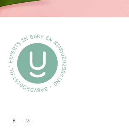
Kleur:
Zachtroze
Aantal Stuks:
1
EAN Code:
8721022201535