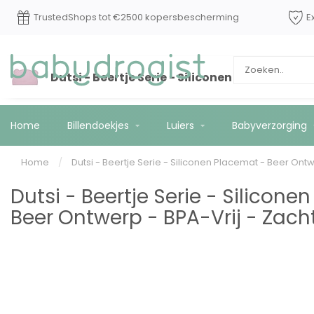
TrustedShops tot €2500 kopersbescherming
E
Dutsi - Beertje Serie - Siliconen Placemat - 
Home
Billendoekjes
Luiers
Babyverzorging
Home
/
Dutsi - Beertje Serie - Siliconen Placemat - Beer Ont
Dutsi - Beertje Serie - Silicone
Beer Ontwerp - BPA-Vrij - Zach