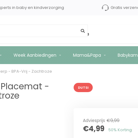
xperts in baby en kindverzorging
Gratis verzen
Beer Ontwerp - BPA-Vrij - Zachtroze
Week Aanbiedingen
Mama&Papa
Babykam
werp - BPA-Vrij - Zachtroze
n Placemat -
DUTSI
troze
Adviesprijs
€9,99
€4,99
50% Korting