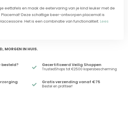
 eettafels en maak de eetervaring van je kind leuker met de
nen Placemat! Deze schattige beer-ontworpen placemat is
ccessoire. Het is een combinatie van functionaliteit.
Lees
D, MORGEN IN HUIS.
 besteld?
Gecertificeerd Veilig Shoppen
TrustedShops tot €2500 kopersbescherming
erzorging
Gratis verzending vanaf €75
Bestel en profiteer!