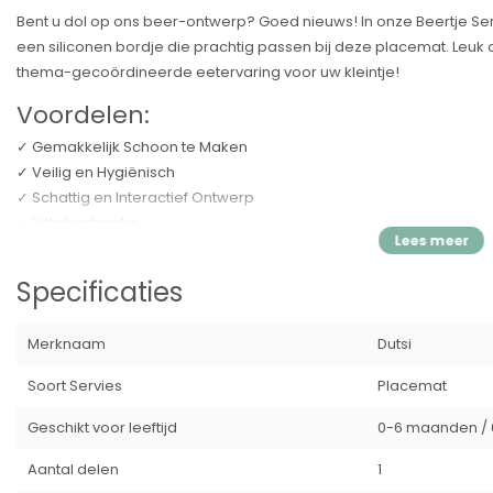
Bent u dol op ons beer-ontwerp? Goed nieuws! In onze Beertje S
een siliconen bordje die prachtig passen bij deze placemat. Le
thema-gecoördineerde eetervaring voor uw kleintje!
Voordelen:
✓ Gemakkelijk Schoon te Maken
✓ Veilig en Hygiënisch
✓ Schattig en Interactief Ontwerp
✓ Hittebestendig
✓ Duurzaam en Kleurvast
✓ Draagbaar
Specificaties
Gemakkelijk Schoon te Maken
Met een soepel, siliconen oppervlak kan deze placemat in een han
Merknaam
Dutsi
vaatwasmachinebestendig voor extra gemak!
Soort Servies
Placemat
Veilig en Hygiënisch
Geschikt voor leeftijd
0-6 maanden / 6
Deze placemat is gemaakt van 100% food-grade siliconen en is voll
voor uw kleintje.
Aantal delen
1