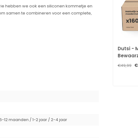
erie hebben we ook een siliconen kommetje en
uk om samen te combineren voor een complete,
Dutsi -
Bewaarz
160 stuk
€
€49,99
borstvo
dubbele 
en steri
schrijfv
domdraai worden gereinigd. Hij is zelfs
schenkt
-12 maanden / 1-2 jaar / 2-4 jaar
edig BPA-vrij, waardoor het een veilige keuze is