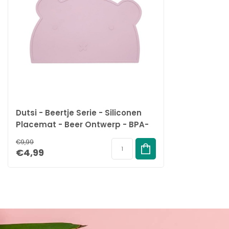
Plaats de Dutsi Beertje Serie placemat gewoon op het tafeloppervlak 
slip ontwerp. Na gebruik kunt u het eenvoudig wassen met water o
reiniging.
Veelgestelde Vragen
Is de placemat vaatwasmachinebestendig?
Ja, deze placemat is volledig vaatwasmachinebestendig.
Is dit product veilig voor mijn kind?
Absoluut, het is gemaakt van 100% food-grade siliconen en is
Dutsi - Beertje Serie - Siliconen
Kan deze placemat worden gebruikt in de magnetron
Placemat - Beer Ontwerp - BPA-
Ja, het is hittebestendig tot 230°C en kan veilig in de magne
Vrij - Zachtroze
€9,99
Mis deze kans niet om het eten voor uw kind zowel leuk als praktisc
€4,99
Siliconen Placemat en verander maaltijdtijd in speeltijd! Klik op
een stukje makkelijker en vrolijker!
Specificaties:
Merk:
Dutsi
Soort Product:
Kinder Placemat
Materiaal:
100% food-grade siliconen
Ontwerp:
Beertje Serie