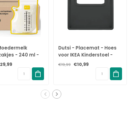
 Moedermelk
Dutsi - Placemat - Hoes
akjes - 240 ml -
voor IKEA Kinderstoel -
s – Lekvrije
Antraciet - Antilop -
29,99
€10,99
€19,99
eding zakjes met
Tafelcover
sluiting – BPA-vrij
el – Groot
lak en handige
uit - Recyclebaar