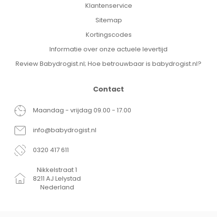
Klantenservice
Sitemap
Kortingscodes
Informatie over onze actuele levertijd
Review Babydrogist.nl; Hoe betrouwbaar is babydrogist.nl?
Contact
Maandag - vrijdag 09.00 - 17.00
info@babydrogist.nl
0320 417 611
Nikkelstraat 1
8211 AJ Lelystad
Nederland