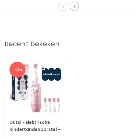
Slimme poetstimer voor structuur en zekerheid
De ingebouwde Smart™ poetstimer helpt kinderen
spelenderwijs de juiste poetstijd aan te houden. Elke 30
seconden pauzeert de tandenborstel kort, zodat kinderen leren
hun mond in vier zones te verdelen. Na twee minuten stopt de
Recent bekeken
borstel automatisch. Dit geeft ouders de zekerheid dat hun kind
lang genoeg poetst. Tegelijk leren kinderen zelfstandig een
gezonde poetsroutine aan.
-43%
Veilig, comfortabel en volledig kindgericht
De antislip siliconen handgreep zorgt ervoor dat kleine handjes
de tandenborstel goed kunnen vasthouden. De tandenborstel is
IPX7 waterdicht en daardoor veilig te gebruiken in de
badkamer. Opladen gaat eenvoudig via USB-C en één volle
batterij is goed voor langdurig gebruik. Dutsi ontwikkelt al haar
Dutsi - Elektrische
producten met oog voor veiligheid, comfort en gebruiksgemak.
Kindertandenborstel –
Zo wordt tandenpoetsen een vertrouwd onderdeel van de dag.
Sonisch – Voor