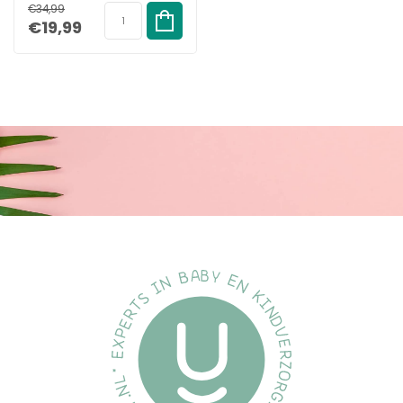
€34,99
Kinderen tot 6 Jaar –
€19,99
Compleet pakket voor extra motivatie
Met Timer –
Oplaadbaar – Extra
De Dutsi Blinky Raf wordt geleverd met vier opzetborstels, een
Zachte Borstel – 4
USB-C oplaadkabel, een Nederlandstalige handleiding en een
Opzetborstels – Roze
beloningskaart met poetsdiploma. Het poetsdiploma stimuleert
kinderen om trots te zijn op hun poetsmomenten. Zo verandert
tandenpoetsen van een verplichting in een leuk ritueel. Dutsi
helpt ouders om positieve gewoontes te creëren die blijven
hangen.
De missie van Dutsi
Dutsi gelooft dat jonge kinderen het beste leren in een
omgeving van rust, veiligheid en plezier. Onze missie is om
dagelijkse verzorgingsmomenten te veranderen in positieve
ervaringen voor zowel kind als ouder. Met doordachte
producten die veiligheid, kwaliteit en speelsheid combineren,
ondersteunt Dutsi gezinnen in de eerste, belangrijke jaren. Zo
zorgen we samen voor vertrouwen, structuur en een gezonde