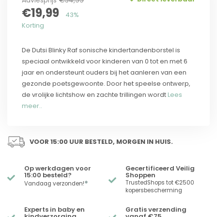
Adviesprijs
€34,99
€19,99
43%
Korting
De Dutsi Blinky Raf sonische kindertandenborstel is
speciaal ontwikkeld voor kinderen van 0 tot en met 6
jaar en ondersteunt ouders bij het aanleren van een
gezonde poetsgewoonte. Door het speelse ontwerp,
de vrolijke lichtshow en zachte trillingen wordt
Lees
meer..
VOOR 15:00 UUR BESTELD, MORGEN IN HUIS.
Op werkdagen voor
Gecertificeerd Veilig
15:00 besteld?
Shoppen
*
TrustedShops tot €2500
Vandaag verzonden!
kopersbescherming
Experts in baby en
Gratis verzending
kindverzorging
vanaf €75