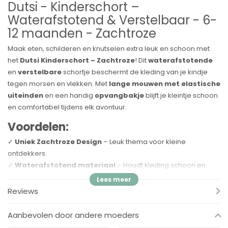
Dutsi - Kinderschort –
Waterafstotend & Verstelbaar - 6-
12 maanden - Zachtroze
Maak eten, schilderen en knutselen extra leuk en schoon met
het
Dutsi Kinderschort – Zachtroze
! Dit
waterafstotende
en
verstelbare
schortje beschermt de kleding van je kindje
tegen morsen en vlekken. Met
lange mouwen met elastische
uiteinden
en een handig
opvangbakje
blijft je kleintje schoon
en comfortabel tijdens elk avontuur.
Voordelen:
✓
Uniek Zachtroze Design
– Leuk thema voor kleine
ontdekkers.
✓
Waterafstotend materiaal
– Houdt kleding schoon en
droog.
✓
Lange mouwen met elastiek
– Biedt extra bescherming
Reviews
tegen knoeien en spatten.
✓
Opvangbakje
– Vangt kruimels en vloeistoffen op voor
Aanbevolen door andere moeders
minder rommel.