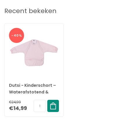
Recent bekeken
-40%
Dutsi - Kinderschort –
Waterafstotend &
Verstelbaar - 6-12
€24,99
maanden - Zachtroze
€14,99