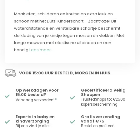
Maak eten, schilderen en knutselen extra leuk en
schoon met het Dutsi Kinderschort – Zachtroze! Dit
waterafstotende en verstelbare schortje beschermt
de kleding van je kindje tegen morsen en vlekken. Met
lange mouwen met elastische uiteinden en een
handig
Lees meer..
VOOR 15:00 UUR BESTELD, MORGEN IN HUIS.
Op werkdagen voor
Gecertificeerd Veilig
15:00 besteld?
Shoppen
*
TrustedShops tot €2500
Vandaag verzonden!
kopersbescherming
Experts in baby en
Gratis verzending
kindverzorging
vanaf €75
Bij ons vind je alles!
Bestel en profiteer!