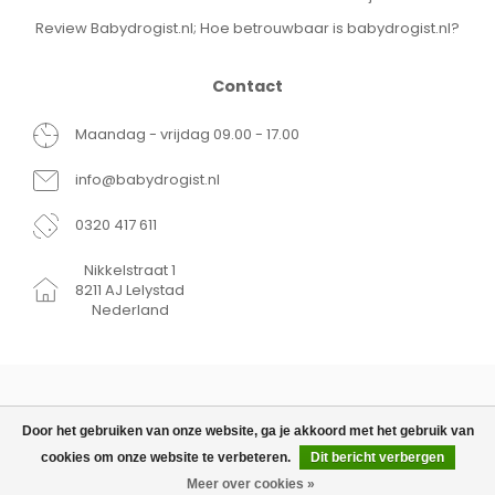
Review Babydrogist.nl; Hoe betrouwbaar is babydrogist.nl?
Contact
Maandag - vrijdag 09.00 - 17.00
info@babydrogist.nl
0320 417 611
Nikkelstraat 1
8211 AJ Lelystad
Nederland
Door het gebruiken van onze website, ga je akkoord met het gebruik van
cookies om onze website te verbeteren.
Dit bericht verbergen
© Copyright 2026 Babydrogist.nl
€24,99
TOEVOEGEN AAN
€14,99
WINKELWAGEN
Meer over cookies »