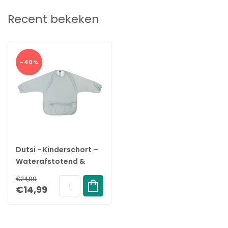
Recent bekeken
-40%
Dutsi - Kinderschort –
Waterafstotend &
Verstelbaar - 6-12
€24,99
maanden - Sage
€14,99