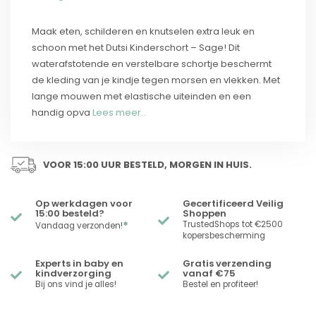
Maak eten, schilderen en knutselen extra leuk en
schoon met het Dutsi Kinderschort – Sage! Dit
waterafstotende en verstelbare schortje beschermt
de kleding van je kindje tegen morsen en vlekken. Met
lange mouwen met elastische uiteinden en een
handig opva
Lees meer..
VOOR 15:00 UUR BESTELD, MORGEN IN HUIS.
Op werkdagen voor
Gecertificeerd Veilig
15:00 besteld?
Shoppen
*
TrustedShops tot €2500
Vandaag verzonden!
kopersbescherming
Experts in baby en
Gratis verzending
kindverzorging
vanaf €75
Bij ons vind je alles!
Bestel en profiteer!