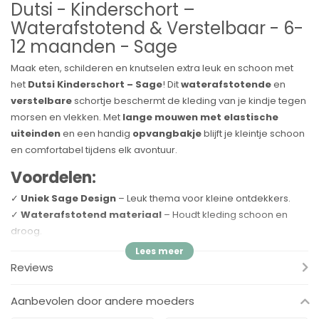
Dutsi - Kinderschort –
Waterafstotend & Verstelbaar - 6-
12 maanden - Sage
Maak eten, schilderen en knutselen extra leuk en schoon met
het
Dutsi Kinderschort – Sage
! Dit
waterafstotende
en
verstelbare
schortje beschermt de kleding van je kindje tegen
morsen en vlekken. Met
lange mouwen met elastische
uiteinden
en een handig
opvangbakje
blijft je kleintje schoon
en comfortabel tijdens elk avontuur.
Voordelen:
✓
Uniek Sage Design
– Leuk thema voor kleine ontdekkers.
✓
Waterafstotend materiaal
– Houdt kleding schoon en
droog.
✓
Lange mouwen met elastiek
– Biedt extra bescherming
tegen knoeien en spatten.
Reviews
✓
Opvangbakje
– Vangt kruimels en vloeistoffen op voor
minder rommel.
Aanbevolen door andere moeders
✓
Verstelbaar
– Voor een comfortabele pasvorm en optimale