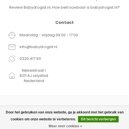
Review Babydrogist.nl; Hoe betrouwbaar is babydrogist.nl?
Contact
Maandag - vrijdag 09.00 - 17.00
info@babydrogist.nl
0320 417 611
Nikkelstraat 1
8211 AJ Lelystad
Nederland
Door het gebruiken van onze website, ga je akkoord met het gebruik van
cookies om onze website te verbeteren.
Dit bericht verbergen
© Copyright 2026 Babydrogist.nl
€24,99
TOEVOEGEN AAN
€14,99
WINKELWAGEN
Meer over cookies »