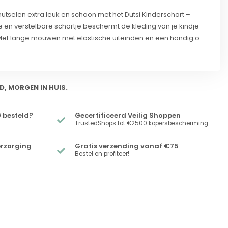
utselen extra leuk en schoon met het Dutsi Kinderschort –
e en verstelbare schortje beschermt de kleding van je kindje
Met lange mouwen met elastische uiteinden en een handig o
D, MORGEN IN HUIS.
 besteld?
Gecertificeerd Veilig Shoppen
TrustedShops tot €2500 kopersbescherming
erzorging
Gratis verzending vanaf €75
Bestel en profiteer!