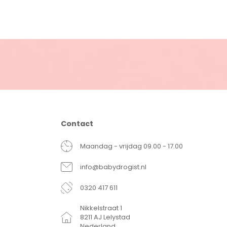
Contact
Maandag - vrijdag 09.00 - 17.00
info@babydrogist.nl
0320 417 611
Nikkelstraat 1
8211 AJ Lelystad
Nederland