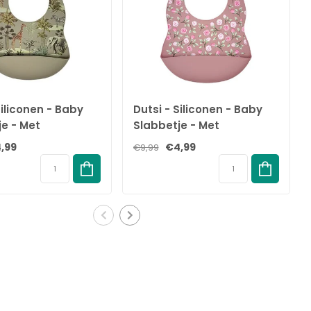
Siliconen - Baby
Dutsi - Siliconen - Baby
je - Met
Slabbetje - Met
akje - Safari -
opvangbakje - Roses -
,99
€4,99
€9,99
Roze