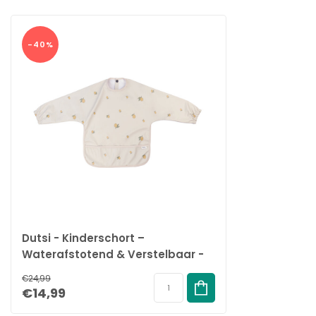
-40%
Dutsi - Kinderschort –
Waterafstotend & Verstelbaar -
6-12 maanden - Citroen
€24,99
€14,99