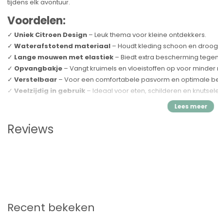
tijdens elk avontuur.
Voordelen:
✓
Uniek Citroen Design
– Leuk thema voor kleine ontdekkers.
✓
Waterafstotend materiaal
– Houdt kleding schoon en droog
✓
Lange mouwen met elastiek
– Biedt extra bescherming tegen
✓
Opvangbakje
– Vangt kruimels en vloeistoffen op voor minder
✓
Verstelbaar
– Voor een comfortabele pasvorm en optimale be
✓
Veelzijdig in gebruik
– Ideaal voor eten, schilderen en knutsel
Specificaties:
Merk:
Dutsi
Reviews
Type:
Kinderschort – Citroen
Maat:
M (6-12 maanden)
Barcode:
8721022206677
Kenmerken:
Waterafstotend, verstelbaar, lange mouwen, o
Met het
Dutsi Kinderschort – Citroen
kan je kleintje onbezorgd 
kleding van je kindje schoon en droog!
Recent bekeken