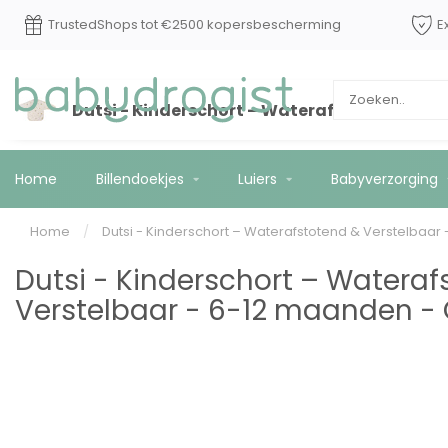
TrustedShops tot €2500 kopersbescherming
E
Dutsi - Kinderschort – Waterafstotend & Ve
Home
Billendoekjes
Luiers
Babyverzorging
Home
/
Dutsi - Kinderschort – Waterafstotend & Verstelbaar
Dutsi - Kinderschort – Wateraf
Verstelbaar - 6-12 maanden - 