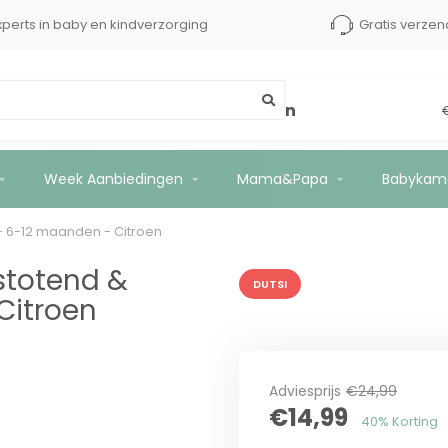
xperts in baby en kindverzorging
Gratis verzen
rstelbaar - 6-12 maanden - Citroen
Week Aanbiedingen
Mama&Papa
Babykam
 - 6-12 maanden - Citroen
stotend &
DUTSI
Citroen
Adviesprijs
€24,99
€14,99
40% Korting