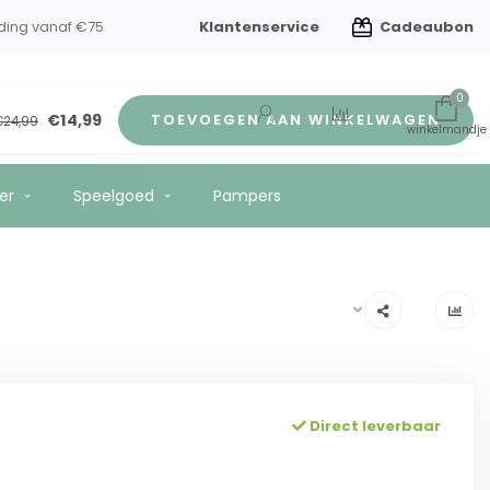
Klantenservice
Cadeaubon
ding vanaf €75
0
€14,99
TOEVOEGEN AAN WINKELWAGEN
€24,99
er
Speelgoed
Pampers
Direct leverbaar