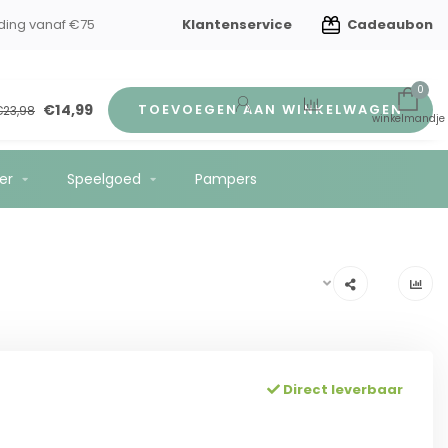
Klantenservice
Cadeaubon
n kindverzorging
Gratis verzending vanaf €75
0
€14,99
TOEVOEGEN AAN WINKELWAGEN
€23,98
er
Speelgoed
Pampers
Direct leverbaar