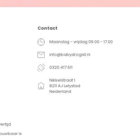
Contact
Maandag - vrijdag 09.00 - 17.00
info@babydrogist.nl
0320 417 611
Nikkelstraat 1
8211 AJ Lelystad
Nederland
ertijd
rouwbaar is