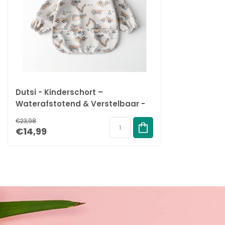
Dutsi - Kinderschort –
Waterafstotend & Verstelbaar -
6-12 maanden - Werkverkeer
€23,98
€14,99