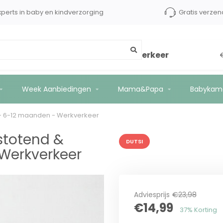
Shops tot €2500 kopersbescherming
Experts in baby e
rstelbaar - 6-12 maanden - Werkverkeer
Week Aanbiedingen
Mama&Papa
Babykam
r - 6-12 maanden - Werkverkeer
stotend &
DUTSI
Werkverkeer
Adviesprijs
€23,98
€14,99
37% Korting