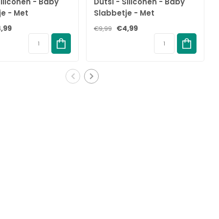
Siliconen - Baby
Dutsi - Siliconen - Baby
je - Met
Slabbetje - Met
akje - Safari -
opvangbakje - Roses -
,99
€4,99
€9,99
Roze