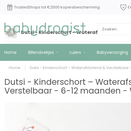
Op werkdagen voor 15:00 besteld? Vandaag
Trusted
*
verzonden!
Dutsi - Kinderschort – Waterafstotend & Ve
Home
Billendoekjes
Luiers
Babyverzorging
Home
/
Dutsi - Kinderschort – Waterafstotend & Verstelbaa
Dutsi - Kinderschort – Wateraf
Verstelbaar - 6-12 maanden - 