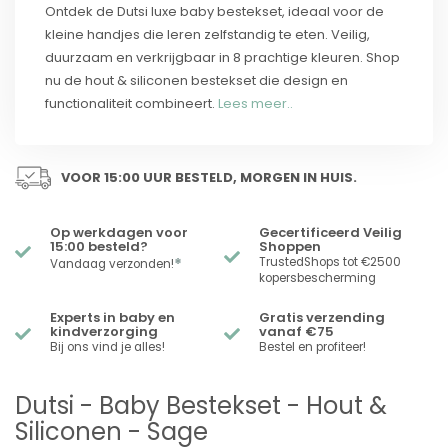
Ontdek de Dutsi luxe baby bestekset, ideaal voor de
kleine handjes die leren zelfstandig te eten. Veilig,
duurzaam en verkrijgbaar in 8 prachtige kleuren. Shop
nu de hout & siliconen bestekset die design en
functionaliteit combineert.
Lees meer..
VOOR 15:00 UUR BESTELD, MORGEN IN HUIS.
Op werkdagen voor
Gecertificeerd Veilig
15:00 besteld?
Shoppen
*
TrustedShops tot €2500
Vandaag verzonden!
kopersbescherming
Experts in baby en
Gratis verzending
kindverzorging
vanaf €75
Bij ons vind je alles!
Bestel en profiteer!
Dutsi - Baby Bestekset - Hout &
Siliconen - Sage