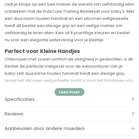
Laat je kindje op een luxe manier de wereld van zelfstandig eten
ontdekken met de Dutsi Luxe Training Bestekset voor baby's. Met
een duurzaam houten handvat en een siliconen eetgedeelte
biedt dit bestek een stevige grip en een veilige manier om
zelfstandig te leren eten. Kies uit 8 prachtige kleuren en bestel
nu voor een elegante eetervaring voor je kleintje.
Perfect voor Kleine Handjes
Ontworpen met zowel comfort als veiligheid in gedachten, is dit
bestek de perfecte metgezel voor de eetavonturen van je
baby. Het duurzame houten handvat biedt een stevige grip,
terwijl het siliconen eetgedeelte zacht is voor het tandvlees van
je baby. Beschikbaar in de kleuren: Oudroze, Zachtroze, Taupe,
Pastelblauw, Grijsblauw, Mosterdgeel, Sage, en Kaneelbruin.
Specificaties
Voordelen:
Reviews
✓
Duurzaam en Stevig
- Het houten handvat is niet alleen
duurzaam maar biedt ook een stevige grip voor kleine handjes.
Aanbevolen door andere moeders
✓
Veilig voor Baby’s
- Het siliconen eetgedeelte is zacht voor
het tandvlees en 100% veilig.