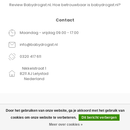
Review Babydrogist.nl; Hoe betrouwbaar is babydrogist.nl?
Contact
Maandag - vrijdag 09.00 - 17.00
info@babydrogist.nl
0320 417 611
Nikkelstraat 1
8211 AJ Lelystad
Nederland
Door het gebruiken van onze website, ga je akkoord met het gebruik van
cookies om onze website te verbeteren.
Dit bericht verbergen
© Copyright 2026 Babydrogist.nl
€7,99
TOEVOEGEN AAN
€3,99
WINKELWAGEN
Meer over cookies »