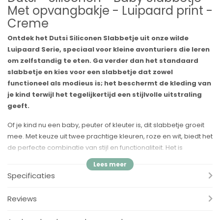
Met opvangbakje - Luipaard print -
Creme
Ontdek het Dutsi Siliconen Slabbetje uit onze wilde
Luipaard Serie, speciaal voor kleine avonturiers die leren
om zelfstandig te eten. Ga verder dan het standaard
slabbetje en kies voor een slabbetje dat zowel
functioneel als modieus is; het beschermt de kleding van
je kind terwijl het tegelijkertijd een stijlvolle uitstraling
geeft.
Of je kind nu een baby, peuter of kleuter is, dit slabbetje groeit
mee. Met keuze uit twee prachtige kleuren, roze en wit, biedt het
de perfecte combinatie van stijl en functionaliteit. Het is
vervaardigd uit 100% foodgrade en hypoallergene siliconen,
wat een hygiënische en veilige manier biedt om de kleintjes
Specificaties
schoon te houden tijdens de maaltijden.
Voordelen:
Reviews
✓ Verstelbaar in 6 Verschillende Maten: Ontworpen om met je