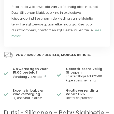
Stap in de wilde wereld van zelfstandig eten met het
Dutsi Siliconen Slabbetje - nu in exclusieve
luipaardprint! Bescherm de kleding van je kleintje
terwijl je stijl toevoegt aan elke maaltijd. Kies voor
duurzaamheid, comfort en stijl. Bestel nu en zie je
Lees
meer..
VOOR 15:00 UUR BESTELD, MORGEN IN HUIS.
Op werkdagen voor
Gecertificeerd Veilig
15:00 besteld?
Shoppen
*
TrustedShops tot €2500
Vandaag verzonden!
kopersbescherming
Experts in baby en
Gratis verzending
kindverzorging
vanaf €75
Bij ons vind je alles!
Bestel en profiteer!
Dutsi - Siliconen - Baby Slabbetje -