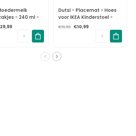
 Moedermelk
Dutsi - Placemat - Hoes
akjes - 240 ml -
voor IKEA Kinderstoel -
s – Lekvrije
Antraciet - Antilop -
29,99
€10,99
€19,99
eding zakjes met
Tafelcover
sluiting – BPA-vrij
el – Groot
lak en handige
uit - Recyclebaar