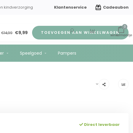
Klantenservice
Cadeaubon
en kindverzorging
Gratis verzending vanaf €75
0
€9,99
TOEVOEGEN AAN WINKELWAGEN
€14,99
er
Speelgoed
Pampers
Direct leverbaar