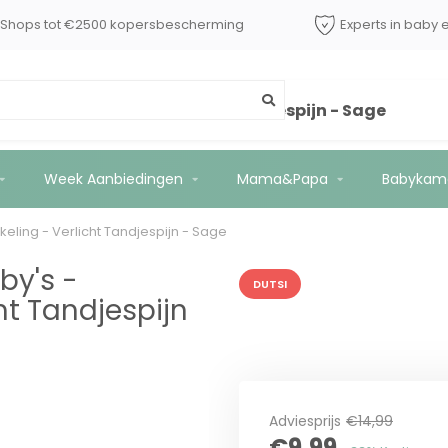
dShops tot €2500 kopersbescherming
Experts in baby 
leer Ontwikkeling - Verlicht Tandjespijn - Sage
Week Aanbiedingen
Mama&Papa
Babykam
kkeling - Verlicht Tandjespijn - Sage
by's -
DUTSI
ht Tandjespijn
Adviesprijs
€14,99
€9,99