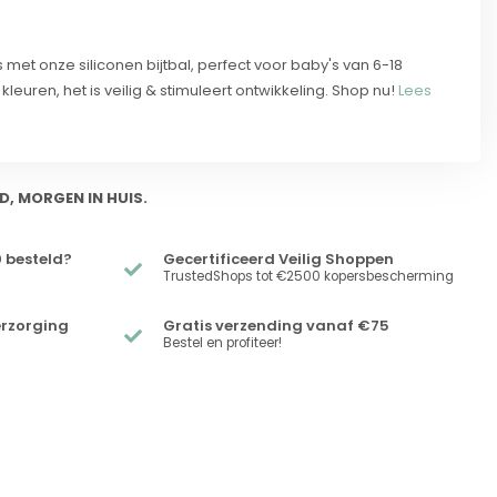
met onze siliconen bijtbal, perfect voor baby's van 6-18
leuren, het is veilig & stimuleert ontwikkeling. Shop nu!
Lees
D, MORGEN IN HUIS.
 besteld?
Gecertificeerd Veilig Shoppen
TrustedShops tot €2500 kopersbescherming
erzorging
Gratis verzending vanaf €75
Bestel en profiteer!