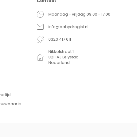
Contact
Maandag - vrijdag 09.00 - 17.00
info@babydrogist.nl
0320 417 611
Nikkelstraat 1
8211 AJ Lelystad
Nederland
ertijd
rouwbaar is