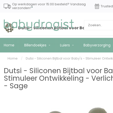
Op werkdagen voor 15:00 besteld? Vandaag
Truste
*
verzonden!
Dutsi - Siliconen Bijtbal voor Baby's - Stimu
Home
Billendoekjes
Luiers
Babyverzorging
Home
/
Dutsi - Siliconen Bijtbal voor Baby's - Stimuleer Ontwi
Dutsi - Siliconen Bijtbal voor Ba
Stimuleer Ontwikkeling - Verlic
- Sage