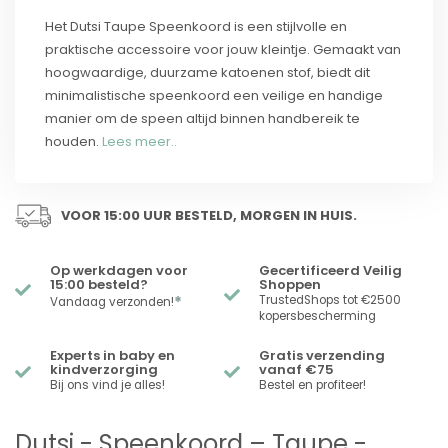
Het Dutsi Taupe Speenkoord is een stijlvolle en
praktische accessoire voor jouw kleintje. Gemaakt van
hoogwaardige, duurzame katoenen stof, biedt dit
minimalistische speenkoord een veilige en handige
manier om de speen altijd binnen handbereik te
houden.
Lees meer..
VOOR 15:00 UUR BESTELD, MORGEN IN HUIS.
Op werkdagen voor
Gecertificeerd Veilig
15:00 besteld?
Shoppen
*
TrustedShops tot €2500
Vandaag verzonden!
kopersbescherming
Experts in baby en
Gratis verzending
kindverzorging
vanaf €75
Bij ons vind je alles!
Bestel en profiteer!
Dutsi - Speenkoord – Taupe -