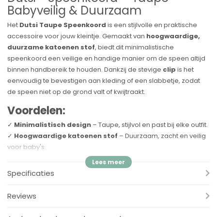
Babyveilig & Duurzaam
Het
Dutsi Taupe Speenkoord
is een stijlvolle en praktische
accessoire voor jouw kleintje. Gemaakt van
hoogwaardige,
duurzame katoenen stof
, biedt dit minimalistische
speenkoord een veilige en handige manier om de speen altijd
binnen handbereik te houden. Dankzij de stevige
clip
is het
eenvoudig te bevestigen aan kleding of een slabbetje, zodat
de speen niet op de grond valt of kwijtraakt.
Voordelen:
✓
Minimalistisch design
– Taupe, stijlvol en past bij elke outfit.
✓
Hoogwaardige katoenen stof
– Duurzaam, zacht en veilig
voor baby's.
✓
Eenvoudig te bevestigen
– Stevige clip voor een veilige
bevestiging.
Specificaties
✓
Babyveilig
– Ontworpen met oog voor veiligheid en comfort.
✓
Geschikt vanaf 0 maanden
– Ideaal voor pasgeborenen
Reviews
en baby's.