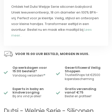
Ontdek het Dutsi Welpje Serie siliconen babybord.
Uniek leeuwenontwerp, 18 cm diameter en 100% BPA-
vrij. Perfect voor je kleintje. Veilig, stijlvol en ontworpen
voor kleine handjes. Transformeer eettijd in een
avontuur. Bestel nu en maak elke maaltijd bij
Lees
meer..
VOOR 15:00 UUR BESTELD, MORGEN IN HUIS.
Op werkdagen voor
Gecertificeerd Veilig
15:00 besteld?
Shoppen
*
TrustedShops tot €2500
Vandaag verzonden!
kopersbescherming
Experts in baby en
Gratis verzending
kindverzorging
vanaf €75
Bij ons vind je alles!
Bestel en profiteer!
Dutsi - Welpje Serie - Siliconen