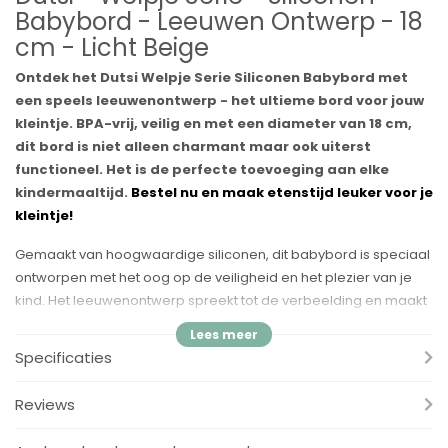
Babybord - Leeuwen Ontwerp - 18
cm - Licht Beige
Ontdek het Dutsi Welpje Serie Siliconen Babybord met
een speels leeuwenontwerp - het ultieme bord voor jouw
kleintje. BPA-vrij, veilig en met een diameter van 18 cm,
dit bord is niet alleen charmant maar ook uiterst
functioneel. Het is de perfecte toevoeging aan elke
kindermaaltijd.
Bestel nu en maak etenstijd leuker voor je
kleintje!
Gemaakt van hoogwaardige siliconen, dit babybord is speciaal
ontworpen met het oog op de veiligheid en het plezier van je
kind. Het leeuwenontwerp spreekt tot de verbeelding en maakt
elke maaltijd een avontuur. Het bord is gemakkelijk schoon te
maken en door de BPA-vrije samenstelling kun je er zeker van
Specificaties
zijn dat je kind op een veilige manier van zijn maaltijd geniet.
Combineer het met andere producten uit de Welpje serie voor
Reviews
een complete set.