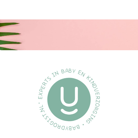
etensbord van je kleintje plotseling op de grond ligt? Of maak je
je zorgen over schadelijke stoffen in het kinderservies? Maak
kennis met het
Dutsie siliconen babybord met
leeuwenontwerp
. Stabiel, veilig en kindvriendelijk, dit bord is
de oplossing voor alle eetproblemen van je kleintje.
Maak nu
etenstijd zorgeloos!
Gebruiksinstructies:
Plaats het bord op een glad en schoon oppervlak.
Druk lichtjes naar beneden om de zuignap te activeren
voor extra stabiliteit.
Serveer de maaltijd in het bord.
Na gebruik, verwijder het bord voorzichtig van de tafel
door de zuignaprand op te lichten.
Reinig in de vaatwasser (bovenste lade) of was met de
hand.
Veelgestelde Vragen
Is dit bord echt veilig voor mijn kind?
Ja, het bord is gemaakt van
100% foodgrade siliconen en is BPA-vrij, wat het veilig maakt
voor kinderen.