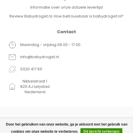
Merk:
Dutsie
Soort product:
Babybord
Informatie over onze actuele levertijd
Materiaal:
Siliconen
Review Babydrogist.nl; Hoe betrouwbaar is babydrogist.nl?
Kleur:
Licht Beige
Aantal stuks:
1
EAN Code:
8721022202136
Contact
Maandag - vrijdag 09.00 - 17.00
info@babydrogist.nl
0320 417 611
Nikkelstraat 1
8211 AJ Lelystad
Nederland
Door het gebruiken van onze website, ga je akkoord met het gebruik van
cookies om onze website te verbeteren.
Dit bericht verbergen