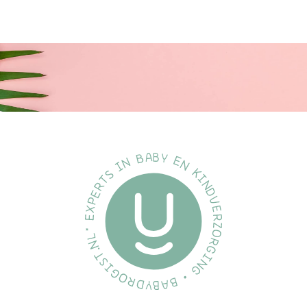
etensbord van je kleintje plotseling op de grond ligt? Of maak je
je zorgen over schadelijke stoffen in het kinderservies? Maak
kennis met het
Dutsie siliconen babybord met
leeuwenontwerp
. Stabiel, veilig en kindvriendelijk, dit bord is
de oplossing voor alle eetproblemen van je kleintje.
Maak nu
etenstijd zorgeloos!
Gebruiksinstructies:
Plaats het bord op een glad en schoon oppervlak.
Druk lichtjes naar beneden om de zuignap te activeren
voor extra stabiliteit.
Serveer de maaltijd in het bord.
Na gebruik, verwijder het bord voorzichtig van de tafel
door de zuignaprand op te lichten.
Reinig in de vaatwasser (bovenste lade) of was met de
hand.
Veelgestelde Vragen
Is dit bord echt veilig voor mijn kind?
Ja, het bord is gemaakt van
100% foodgrade siliconen en is BPA-vrij, wat het veilig maakt
voor kinderen.