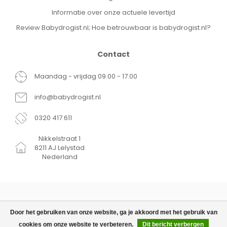
Merk:
Dutsie
Soort product:
Babybord
Informatie over onze actuele levertijd
Materiaal:
Siliconen
Review Babydrogist.nl; Hoe betrouwbaar is babydrogist.nl?
Kleur:
Grijs Blauw
Aantal stuks:
1
EAN Code:
8721022202150
Contact
Maandag - vrijdag 09.00 - 17.00
info@babydrogist.nl
0320 417 611
Nikkelstraat 1
8211 AJ Lelystad
Nederland
Door het gebruiken van onze website, ga je akkoord met het gebruik van
cookies om onze website te verbeteren.
Dit bericht verbergen