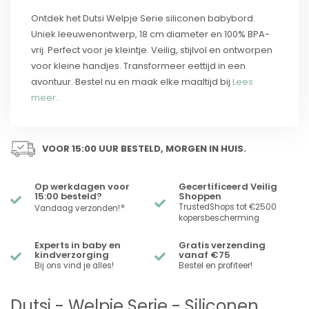
Ontdek het Dutsi Welpje Serie siliconen babybord.
Uniek leeuwenontwerp, 18 cm diameter en 100% BPA-
vrij. Perfect voor je kleintje. Veilig, stijlvol en ontworpen
voor kleine handjes. Transformeer eettijd in een
avontuur. Bestel nu en maak elke maaltijd bij
Lees
meer..
VOOR 15:00 UUR BESTELD, MORGEN IN HUIS.
Op werkdagen voor
Gecertificeerd Veilig
15:00 besteld?
Shoppen
*
TrustedShops tot €2500
Vandaag verzonden!
kopersbescherming
Experts in baby en
Gratis verzending
kindverzorging
vanaf €75
Bij ons vind je alles!
Bestel en profiteer!
Dutsi - Welpje Serie - Siliconen