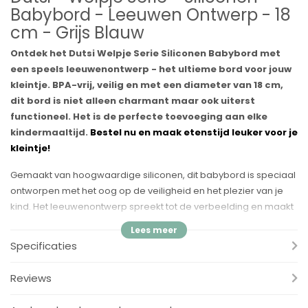
Babybord - Leeuwen Ontwerp - 18
cm - Grijs Blauw
Ontdek het Dutsi Welpje Serie Siliconen Babybord met
een speels leeuwenontwerp - het ultieme bord voor jouw
kleintje. BPA-vrij, veilig en met een diameter van 18 cm,
dit bord is niet alleen charmant maar ook uiterst
functioneel. Het is de perfecte toevoeging aan elke
kindermaaltijd.
Bestel nu en maak etenstijd leuker voor je
kleintje!
Gemaakt van hoogwaardige siliconen, dit babybord is speciaal
ontworpen met het oog op de veiligheid en het plezier van je
kind. Het leeuwenontwerp spreekt tot de verbeelding en maakt
elke maaltijd een avontuur. Het bord is gemakkelijk schoon te
maken en door de BPA-vrije samenstelling kun je er zeker van
Specificaties
zijn dat je kind op een veilige manier van zijn maaltijd geniet.
Combineer het met andere producten uit de Welpje serie voor
Reviews
een complete set.