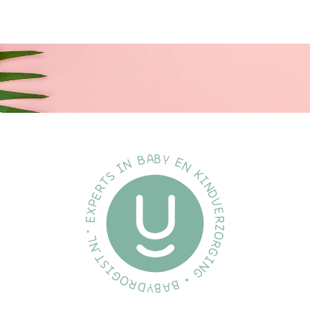
etensbord van je kleintje plotseling op de grond ligt? Of maak je
je zorgen over schadelijke stoffen in het kinderservies? Maak
kennis met het
Dutsie siliconen babybord met
leeuwenontwerp
. Stabiel, veilig en kindvriendelijk, dit bord is
de oplossing voor alle eetproblemen van je kleintje.
Maak nu
etenstijd zorgeloos!
Gebruiksinstructies:
Plaats het bord op een glad en schoon oppervlak.
Druk lichtjes naar beneden om de zuignap te activeren
voor extra stabiliteit.
Serveer de maaltijd in het bord.
Na gebruik, verwijder het bord voorzichtig van de tafel
door de zuignaprand op te lichten.
Reinig in de vaatwasser (bovenste lade) of was met de
hand.
Veelgestelde Vragen
Is dit bord echt veilig voor mijn kind?
Ja, het bord is gemaakt van
100% foodgrade siliconen en is BPA-vrij, wat het veilig maakt
voor kinderen.