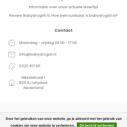
Merk:
Dutsie
Soort product:
Babybord
Informatie over onze actuele levertijd
Materiaal:
Siliconen
Review Babydrogist.nl; Hoe betrouwbaar is babydrogist.nl?
Kleur:
Kaneelbruin
Aantal stuks:
1
EAN Code:
8721022202181
Contact
Maandag - vrijdag 09.00 - 17.00
info@babydrogist.nl
0320 417 611
Nikkelstraat 1
8211 AJ Lelystad
Nederland
Door het gebruiken van onze website, ga je akkoord met het gebruik van
cookies om onze website te verbeteren.
Dit bericht verbergen