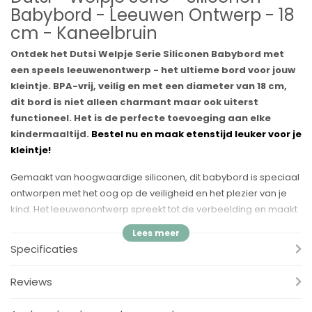
Babybord - Leeuwen Ontwerp - 18
cm - Kaneelbruin
Ontdek het Dutsi Welpje Serie Siliconen Babybord met
een speels leeuwenontwerp - het ultieme bord voor jouw
kleintje. BPA-vrij, veilig en met een diameter van 18 cm,
dit bord is niet alleen charmant maar ook uiterst
functioneel. Het is de perfecte toevoeging aan elke
kindermaaltijd.
Bestel nu en maak etenstijd leuker voor je
kleintje!
Gemaakt van hoogwaardige siliconen, dit babybord is speciaal
ontworpen met het oog op de veiligheid en het plezier van je
kind. Het leeuwenontwerp spreekt tot de verbeelding en maakt
elke maaltijd een avontuur. Het bord is gemakkelijk schoon te
maken en door de BPA-vrije samenstelling kun je er zeker van
Specificaties
zijn dat je kind op een veilige manier van zijn maaltijd geniet.
Combineer het met andere producten uit de Welpje serie voor
Reviews
een complete set.