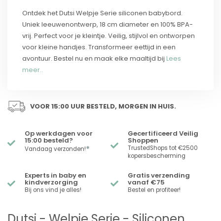
Ontdek het Dutsi Welpje Serie siliconen babybord.
Uniek leeuwenontwerp, 18 cm diameter en 100% BPA-
vrij. Perfect voor je kleintje. Veilig, stijlvol en ontworpen
voor kleine handjes. Transformeer eettijd in een
avontuur. Bestel nu en maak elke maaltijd bij
Lees
meer..
VOOR 15:00 UUR BESTELD, MORGEN IN HUIS.
Op werkdagen voor
Gecertificeerd Veilig
15:00 besteld?
Shoppen
*
TrustedShops tot €2500
Vandaag verzonden!
kopersbescherming
Experts in baby en
Gratis verzending
kindverzorging
vanaf €75
Bij ons vind je alles!
Bestel en profiteer!
Dutsi - Welpje Serie - Siliconen