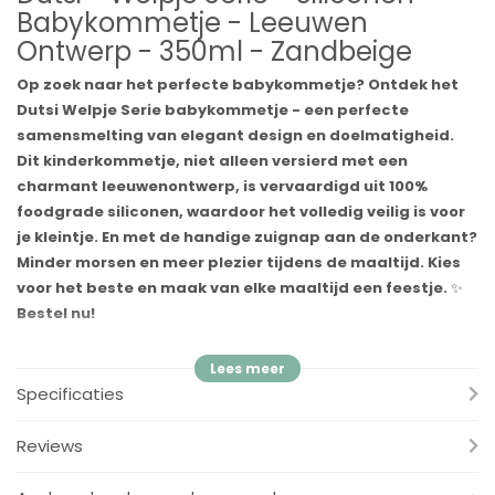
Babykommetje - Leeuwen
Ontwerp - 350ml - Zandbeige
Op zoek naar het perfecte babykommetje? Ontdek het
Dutsi Welpje Serie babykommetje - een perfecte
samensmelting van elegant design en doelmatigheid.
Dit kinderkommetje, niet alleen versierd met een
charmant leeuwenontwerp, is vervaardigd uit 100%
foodgrade siliconen, waardoor het volledig veilig is voor
je kleintje. En met de handige zuignap aan de onderkant?
Minder morsen en meer plezier tijdens de maaltijd. Kies
voor het beste en maak van elke maaltijd een feestje.
✨
Bestel nu!
Maar dat is nog niet alles. De Dutsi Welpje Serie gaat verder dan
alleen een aantrekkelijk design. Het is een onbreekbaar
Specificaties
kommetje, ontworpen met het oog op de actieve peuter.
Bovendien is het zowel vaatwasser- als magnetronbestendig,
Reviews
waardoor het dagelijkse leven van ouders net dat beetje
gemakkelijker wordt. Samen met de antislipfunctie, zorgt de