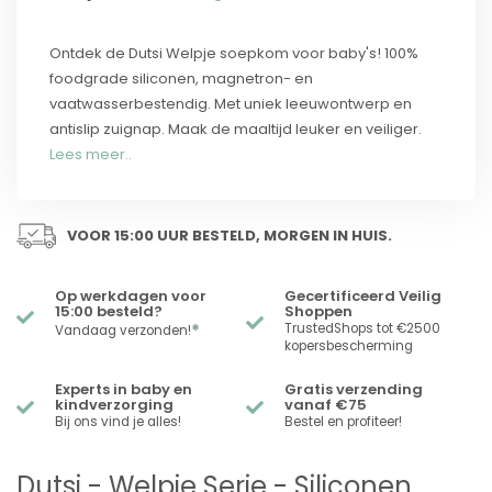
Ontdek de Dutsi Welpje soepkom voor baby's! 100%
foodgrade siliconen, magnetron- en
vaatwasserbestendig. Met uniek leeuwontwerp en
antislip zuignap. Maak de maaltijd leuker en veiliger.
Lees meer..
VOOR 15:00 UUR BESTELD, MORGEN IN HUIS.
Op werkdagen voor
Gecertificeerd Veilig
15:00 besteld?
Shoppen
*
TrustedShops tot €2500
Vandaag verzonden!
kopersbescherming
Experts in baby en
Gratis verzending
kindverzorging
vanaf €75
Bij ons vind je alles!
Bestel en profiteer!
Dutsi - Welpje Serie - Siliconen