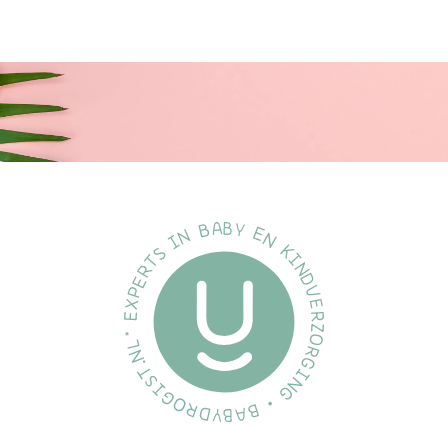
kind zich bezeert.
Leeuwen Ontwerp
Naast functionaliteit voegt het leeuwenontwerp een vleugje
speelsheid en plezier toe aan elke maaltijd. Dit maakt de
soepkom met kinderdesign
niet alleen functioneel, maar ook
aantrekkelijk voor je kind.
Combineerbaar met andere Welpje design
servies
Breid je collectie uit! Deze soepkom is perfect te combineren
met andere producten uit de Welpje design serie. Zo creëer je
een complete, stijlvolle set voor jouw kind.
Hoe vaak is het gebeurd dat je kleintje, vol enthousiasme, zijn of
haar kommetje omstoot tijdens het eten? Gemorste soep, een
troep op de tafel en wellicht zelfs een teleurgesteld kind. Het
Dutsi Welpje Serie babykommetje biedt dé oplossing voor dit
probleem. Dankzij de stevige zuignap aan de onderkant blijft