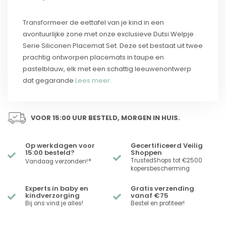
Transformeer de eettafel van je kind in een
avontuurlijke zone met onze exclusieve Dutsi Welpje
Serie Siliconen Placemat Set. Deze set bestaat uit twee
prachtig ontworpen placemats in taupe en
pastelblauw, elk met een schattig leeuwenontwerp
dat gegarande
Lees meer..
VOOR 15:00 UUR BESTELD, MORGEN IN HUIS.
Op werkdagen voor
Gecertificeerd Veilig
15:00 besteld?
Shoppen
*
TrustedShops tot €2500
Vandaag verzonden!
kopersbescherming
Experts in baby en
Gratis verzending
kindverzorging
vanaf €75
Bij ons vind je alles!
Bestel en profiteer!