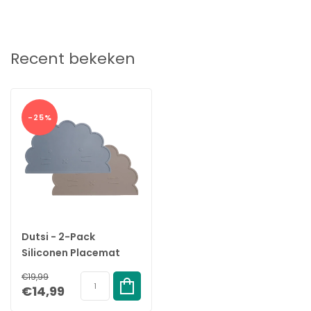
eettafel. Geef je kinderen het plezier van een avontuurlijke
maaltijd met deze praktische en schattige placemats. Bestel nu
en beleef het gemak en de vreugde die deze placemats aan
de maaltijden van je kind toevoegen.
Recent bekeken
Specificaties
Merk:
Dutsi
Serie:
Welpje
-25%
Inhoud:
Set van 2 placemats
Materiaal:
Siliconen
Kleuren:
Taupe & Pastelblauw
Leeftijdsgroep:
0 tot 5 jaar
EAN Code: 8721022205847
Dutsi - 2-Pack
Siliconen Placemat
Baby Leeuw - Taupe &
€19,99
Pastelblauw
€14,99