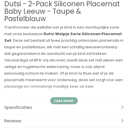
Dutsi - 2-Pack Siliconen Placemat
Baby Leeuw - Taupe &
Pastelblauw
Transformeer de eettafel van je kind in een avontuurlijke zone
met onze exclusieve
Dutsi Welpje Serie Siliconen Placemat
Set
. Deze set bestaat uit twee prachtig ontworpen placemats in
taupe en pastelblauw, elk met een schattig leeuwenontwerp
dat gegarandeerd de aandacht van je kind zal trekken.
Vervaardigd uit BPA-vrij siliconen, biedt deze set niet alleen een
veilige en hygiënische eetervaring, maar is ook uiterst
eenvoudig schoon te maken. Of je kind nu thuis eet of je de
placemats meeneemt voor onderweg, deze set zorgt voor een
plezierige en rommelvrije maaltijd, keer op keer.
Voordelen:
✓
Dubbele Avontuurlijke Designs:
Elke set bevat twee
Specificaties
placemats met een uniek welpje design in taupe en
pastelblauw, perfect voor broertjes, zusjes, of om af te wisselen.
Reviews