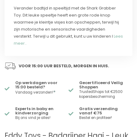
Verander badtijd in speeltijd met de Shark Grabber
Toy. Dit leuke speeltje heeft een grote rode knop
waarmee je kleintje visjes kan opscheppen, terwijl hij
zijn motorische en sensorische vaardigheden
versterkt. Terwijl u dit gebruikt, kunt u uw kinderen l
Lees
meer..
VOOR 15:00 UUR BESTELD, MORGEN IN HUIS.
Op werkdagen voor
Gecertificeerd Veilig
15:00 besteld?
Shoppen
*
TrustedShops tot €2500
Vandaag verzonden!
kopersbescherming
Experts in baby en
Gratis verzending
kindverzorging
vanaf €75
Bij ons vind je alles!
Bestel en profiteer!
Eddy Toys - Badgrijper Haai - Leuk