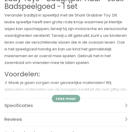
Badspeelgoed - 1 set
Verander badtijd in speeltijd met de Shark Grabber Toy. Dit
leuke speeltje heeft een grote rode knop waarmee je kleintje
visjes kan opscheppen, terwijl hij zijn motorische en sensorische
vaardigheden versterkt. Terwijl u dit gebruikt, kunt u uw kinderen
leren over de verschillende vissen die in de oceaan leven. Ook
is het speelgoed handig en kan uw kind het gemakkelijk
meenemen en er overal mee spelen. Gebruik het in het
zwembad om vrienden mee te laten spelen.
Voordelen:
✓
Maak je geen zorgen over gevaarlijke materialen! Wij
gebruiken materialen van de hoogste kwaliteit die niet giftig zijn
en veilig voor uw kinderen.
✓ De vissen zijn niet dubbel gelaagd. Ze zijn plat en hol van
Specificaties
vorm, zodat ze aan de lucht drogen en geen schimmel vormen.
✓ De druk in de tanden van de haaiengrijper is voldoende om
Reviews
de vis te vangen, maar niet zo hard dat de kinderen een
knelpunt krijgen. Het is dus veilig om uw kinderen met het