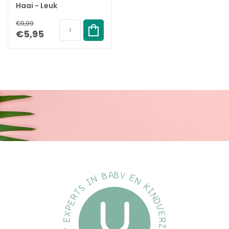
Haai - Leuk
Badspeelgoed - 1 set
€9,99
€5,95