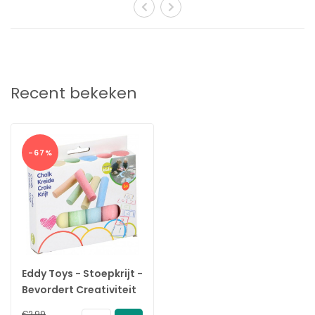
Specificatie's:
Merk:
Eddy Toys
Soort:
Stoepkrijt
Inhoud:
6 stuks
EAN:
8711252907253
Recent bekeken
-67%
Eddy Toys - Stoepkrijt -
Bevordert Creativiteit
- 6 stuks
€2,99