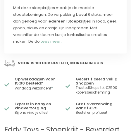
Met deze stoepkrijtjes maak je de mooiste
stoeptekeningen. De verpakking bevat 6 stuks, meer
dan genoeg voor iedereen! Stoepkrijtjes in rood, geel,
groen, blauw en oranje zijn inbegrepen. Met
verschillende kleuren kun je fantastische creaties
maken. De do
Lees meer..
VOOR 15:00 UUR BESTELD, MORGEN IN HUIS.
Op werkdagen voor
Gecertificeerd Veilig
15:00 besteld?
Shoppen
*
TrustedShops tot €2500
Vandaag verzonden!
kopersbescherming
Experts in baby en
Gratis verzending
kindverzorging
vanaf €75
Bij ons vind je alles!
Bestel en profiteer!
Eddy Toys - Stoepkrijt - Bevordert