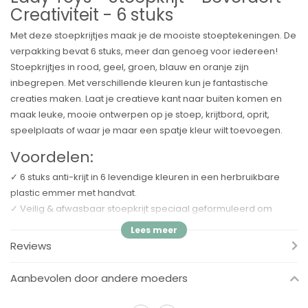
Creativiteit - 6 stuks
Met deze stoepkrijtjes maak je de mooiste stoeptekeningen. De
verpakking bevat 6 stuks, meer dan genoeg voor iedereen!
Stoepkrijtjes in rood, geel, groen, blauw en oranje zijn
inbegrepen. Met verschillende kleuren kun je fantastische
creaties maken. Laat je creatieve kant naar buiten komen en
maak leuke, mooie ontwerpen op je stoep, krijtbord, oprit,
speelplaats of waar je maar een spatje kleur wilt toevoegen.
Voordelen:
✓ 6 stuks anti-krijt in 6 levendige kleuren in een herbruikbare
plastic emmer met handvat.
✓ Veilig & afwasbaar stoepkrijt speciaal geformuleerd om
krijtstof te minimaliseren voor gebruik binnen en buiten.
✓ Peuters, kinderen, tieners en volwassenen kunnen allemaal
Reviews
genieten van hinkelen, tic-tac-toe spelen en een leuke tekening
maken.
Aanbevolen door andere moeders
✓ Leuk en klassiek cadeau en feestgunsten.