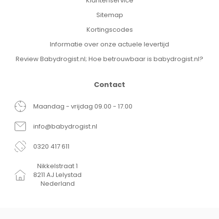
Klantenservice
Sitemap
Kortingscodes
Informatie over onze actuele levertijd
Review Babydrogist.nl; Hoe betrouwbaar is babydrogist.nl?
Contact
Maandag - vrijdag 09.00 - 17.00
info@babydrogist.nl
0320 417 611
Nikkelstraat 1
8211 AJ Lelystad
Nederland