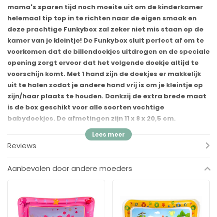
mama's sparen tijd noch moeite uit om de kinderkamer
helemaal tip top in te richten naar de eigen smaak en
deze prachtige Funkybox zal zeker niet mis staan op de
kamer van je kleintje! De Funkybox sluit perfect af om te
voorkomen dat de billendoekjes uitdrogen en de speciale
opening zorgt ervoor dat het volgende doekje altijd te
voorschijn komt. Met 1 hand zijn de doekjes er makkelijk
uit te halen zodat je andere hand vrij is om je kleintje op
zijn/haar plaats te houden. Dankzij de extra brede maat
is de box geschikt voor alle soorten vochtige
babydoekjes. De afmetingen zijn 11 x 8 x 20,5 cm.
Voordelen
Reviews
✓
Funkybox Billendoekjes doosje
✓
Kleur: Mint
Aanbevolen door andere moeders
✓
Thema: Leaves
✓
Gemakkelijk te openen en sluiten met één hand
✓
Geschikt voor alle soorten vochtige babydoekjes
✓
Sluit perfect af, zodat de billendoekjes niet uitdrogen
✓
Prachtige extra decoratie voor in de kinderkamer