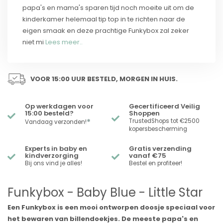
papa's en mama's sparen tijd noch moeite uit om de
kinderkamer helemaal tip top in te richten naar de
eigen smaak en deze prachtige Funkybox zal zeker
niet mi
Lees meer..
VOOR 15:00 UUR BESTELD, MORGEN IN HUIS.
Op werkdagen voor
Gecertificeerd Veilig
15:00 besteld?
Shoppen
*
TrustedShops tot €2500
Vandaag verzonden!
kopersbescherming
Experts in baby en
Gratis verzending
kindverzorging
vanaf €75
Bij ons vind je alles!
Bestel en profiteer!
Funkybox - Baby Blue - Little Star
Een Funkybox is een mooi ontworpen doosje speciaal voor
het bewaren van billendoekjes. De meeste papa's en