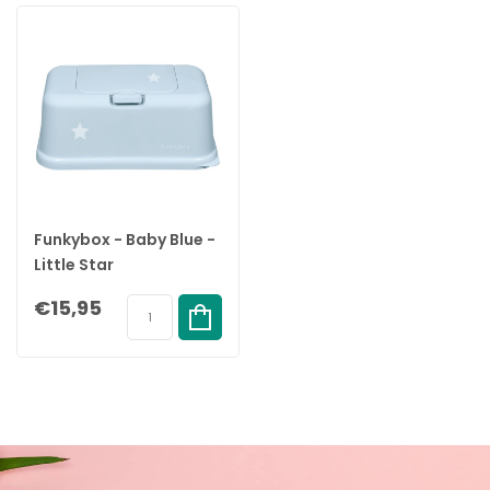
van een cent. Aan de onderkant van de easy wipe box zijn de
billendoekjes bij te vullen. Je haalt het deksel aan de onderkant
eraf en vult zo de doekjes bij. Funkybox billendoekjes boxen zijn
geschikt voor allerlei soorten vochtige billendoekjes. Het maakt
dus niet uit welke billendoekjes je hier precies voor gebruikt.
Verschillende afmetingen
Funkybox billendoekjes boxen zijn verkrijgbaar in verschillende
afmetingen. Sommige Funkybox billendoekjes boxen zijn vrij
plat. In deze boxen passen natuurlijk minder billendoekjes,
Funkybox - Baby Blue -
maar deze boxen zijn wel ideaal om mee te nemen als je op
Little Star
pad gaat. Zo’n Funkybox billendoekjes doos past tenminste in je
€15,95
tas. Wacht niet langer en bestel vandaag nog een handige
Funkybox billendoekjes box online via onze webshop.