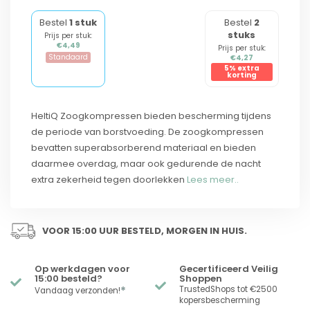
Bestel
1 stuk
Bestel
2
stuks
Prijs per stuk:
€4,49
Prijs per stuk:
Standaard
€4,27
5% extra
korting
HeltiQ Zoogkompressen bieden bescherming tijdens
de periode van borstvoeding. De zoogkompressen
bevatten superabsorberend materiaal en bieden
daarmee overdag, maar ook gedurende de nacht
extra zekerheid tegen doorlekken
Lees meer..
VOOR 15:00 UUR BESTELD, MORGEN IN HUIS.
Op werkdagen voor
Gecertificeerd Veilig
15:00 besteld?
Shoppen
*
TrustedShops tot €2500
Vandaag verzonden!
kopersbescherming