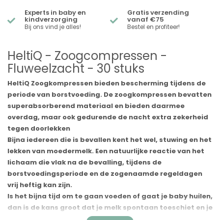
Experts in baby en
Gratis verzending
kindverzorging
vanaf €75
Bij ons vind je alles!
Bestel en profiteer!
HeltiQ - Zoogcompressen -
Fluweelzacht - 30 stuks
HeltiQ Zoogkompressen bieden bescherming tijdens de
periode van borstvoeding. De zoogkompressen bevatten
superabsorberend materiaal en bieden daarmee
overdag, maar ook gedurende de nacht extra zekerheid
tegen doorlekken
Bijna iedereen die is bevallen kent het wel, stuwing en het
lekken van moedermelk. Een natuurlijke reactie van het
lichaam die vlak na de bevalling, tijdens de
borstvoedingsperiode en de zogenaamde regeldagen
vrij heftig kan zijn.
Is het bijna tijd om te gaan voeden of gaat je baby huilen,
dan is de kans groot dat je melk spontaan toeschiet en je
wat melk verliest. Het is dan een prettig idee dat je kunt