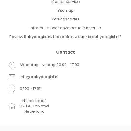
Klantenservice
Sitemap
Kortingscodes
Informatie over onze actuele levertijd
Review Babydrogist.nl; Hoe betrouwbaar is babydrogist.nl?
Contact
Maandag - vrijdag 09.00 - 17.00
info@babydrogist.nl
0320 417 611
Nikkelstraat 1
8211 AJ Lelystad
Nederland