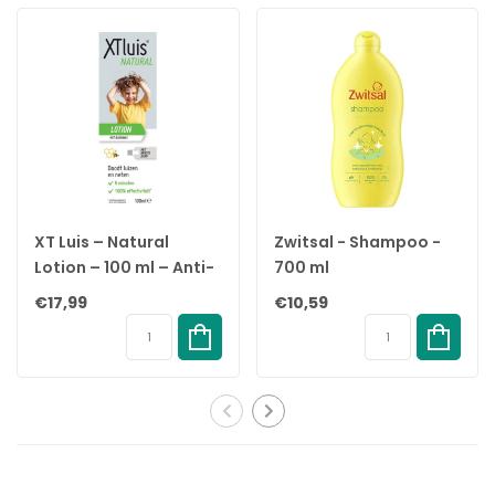
EAN:
802535570863
XT Luis – Natural
Zwitsal - Shampoo -
Lotion – 100 ml – Anti-
700 ml
Luizenbehandeling –
€17,99
€10,59
100% Natuurlijk –
Inclusief Luizenkam