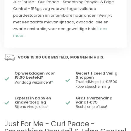
Just For Me - Curl Peace - Smoothing Ponytail & Edge
Control - 156gr, zeg vaarwel tegen vallende
paardestaarten en ontembare haarranden! Verrijkt
met een zachte mix van lijnzaad, avocado-olie en
zwarte castorolie, voor een geweldige hold!
Lees
meer..
VOOR 15:00 UUR BESTELD, MORGEN IN HUIS.
Op werkdagen voor
Gecertificeerd Veilig
15:00 besteld?
Shoppen
*
TrustedShops tot €2500
Vandaag verzonden!
kopersbescherming
Experts in baby en
Gratis verzending
kindverzorging
vanaf €75
Bij ons vind je alles!
Bestel en profiteer!
Just For Me - Curl Peace -