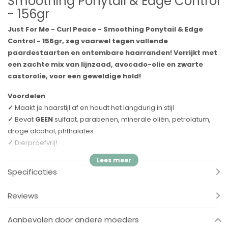
Smoothing Ponytail & Edge Control
- 156gr
Just For Me - Curl Peace - Smoothing Ponytail & Edge
Control - 156gr, zeg vaarwel tegen vallende
paardestaarten en ontembare haarranden! Verrijkt met
een zachte mix van lijnzaad, avocado-olie en zwarte
castorolie, voor een geweldige hold!
Voordelen
✓
Maakt je haarstijl af en houdt het langdurig in stijl
✓
Bevat
GEEN
sulfaat, parabenen, minerale oliën, petrolatum,
droge alcohol, phthalates
✓
Dierproefvrij!
✓
Verrijkt met een zachte mix van lijnzaad, avocado-olie en
zwarte castorolie
Specificaties
Specificaties
Reviews
Merk:
Just For Me
Soort:
Smoothing Ponytail & Edge Control
Aanbevolen door andere moeders
Inhoud:
156 gram