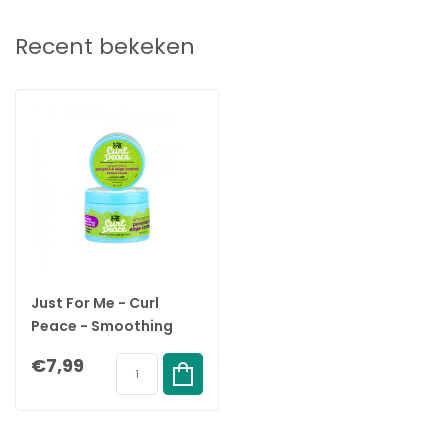
Recent bekeken
Just For Me - Curl
Peace - Smoothing
Ponytail & Edge
€7,99
Control - 156gr