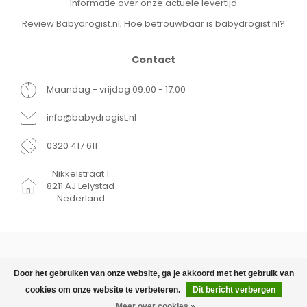
Informatie over onze actuele levertijd
Review Babydrogist.nl; Hoe betrouwbaar is babydrogist.nl?
Contact
Maandag - vrijdag 09.00 - 17.00
info@babydrogist.nl
0320 417 611
Nikkelstraat 1
8211 AJ Lelystad
Nederland
Door het gebruiken van onze website, ga je akkoord met het gebruik van
cookies om onze website te verbeteren.
Dit bericht verbergen
© Copyright 2026 Babydrogist.nl
€7,99
TOEVOEGEN AAN WINKELWAGEN
Meer over cookies »