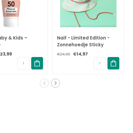
aby & Kids –
Naif - Limited Edition -
e
Zonnehoedje Sticky
andcrème - SPF
Lemon x Naïf
23,99
€14,97
€24,95
ML