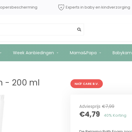
dShops tot €2500 kopersbescherming
Experts in baby 
Week Aanbiedingen
Mama&Papa
Babykam
m - 200 ml
NAÏF CARE B.V.
Adviesprijs
€7,99
€4,79
40% Korting
De Relaxing Bath Foam zorgt