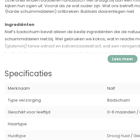
Little ones
vinden badderen fantastisch. Het draagt bij aan een moo
kijken hun ogen uit. Vooral als ze wat ouder zijn. Wat ons betreft
(harde schuimmiddelen) ontbreken. Bubbels daarentegen niet.
Ingrediënten
Naïf’s badschuim bevat alleen de beste ingrediënten die de natuu
schuimmiddelen niet bij. Wel gebruiken we kokos, wat in reactie 
(glutenvrij) tarwe extract en katoenzaadextract, wat een reinige
heeft als de rest van onze producten? Uiteraard, het Naïf, allergee
vinden. Try it yourself.
NAÏF maakt gebruik van een allergeen-vrij synthetisch parfum. Een 
Specificaties
opzichte van natuurlijke parfums, zoals essentiële oliën, een zeer 
Alle verzorgingsproducten van Naïf zijn natuurlijk en
animal 
Merknaam
Naïf
Voordelen
Type verzorging
Badschuim
✓
Zonder chemische schuimmiddelen
Geschikt voor leeftijd
0-6 maanden / 
✓
Ook geschikt voor de extreem droge huid of eczeem
✓
Zeepvrije formule
Haartype
✓
Prikt niet in de ogen
✓
Dermatologisch getest
Huidtype
Droog huid / Geï