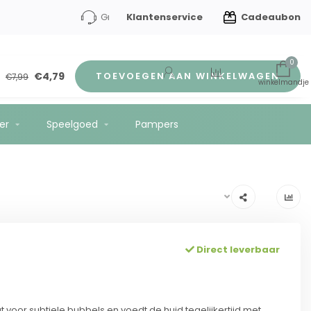
Klantenservice
Cadeaubon
en kindverzorging
Gratis verzending vanaf €75
0
€4,79
TOEVOEGEN AAN WINKELWAGEN
€7,99
er
Speelgoed
Pampers
Direct leverbaar
 voor subtiele bubbels en voedt de huid tegelijkertijd met