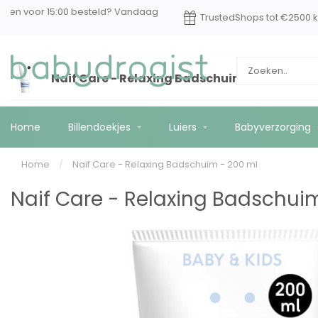
Op werkdagen voor 15:00 besteld? Vandaag
Truste
*
verzonden!
Naif Care - Relaxing Badschuim - 200 ml
Home
Billendoekjes
Luiers
Babyverzorging
Home
/
Naif Care - Relaxing Badschuim - 200 ml
Naif Care - Relaxing Badschui