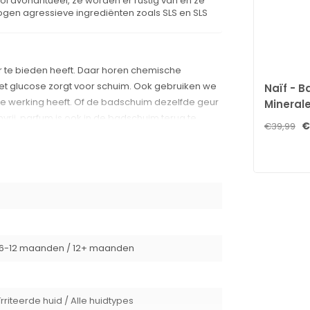
i avondritueel, ze worden er rustig van en ze
 mogen agressieve ingrediënten zoals SLS en SLS
r te bieden heeft. Daar horen chemische
met glucose zorgt voor schuim. Ook gebruiken we
Naïf - B
nde werking heeft. Of de badschuim dezelfde geur
Mineral
nvrij, parfum is ook in de badschuim terug te
Zonnebr
€
€39,99
50 - 175
synthetisch allergeen-vrij parfum heeft ten
kleine kans op allergische reacties.
friendly
.
6-12 maanden / 12+ maanden
rriteerde huid / Alle huidtypes