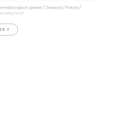
rmatologisch getest / Zeepvrij / Prikvrij /
evoelig huid
IES