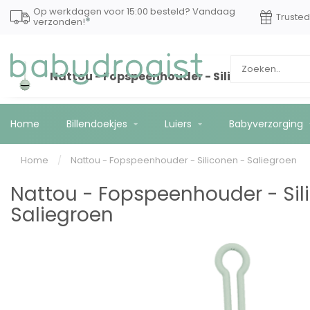
Op werkdagen voor 15:00 besteld? Vandaag
Truste
*
verzonden!
Nattou - Fopspeenhouder - Siliconen - Sali
Home
Billendoekjes
Luiers
Babyverzorging
Home
/
Nattou - Fopspeenhouder - Siliconen - Saliegroen
Nattou - Fopspeenhouder - Sil
Saliegroen