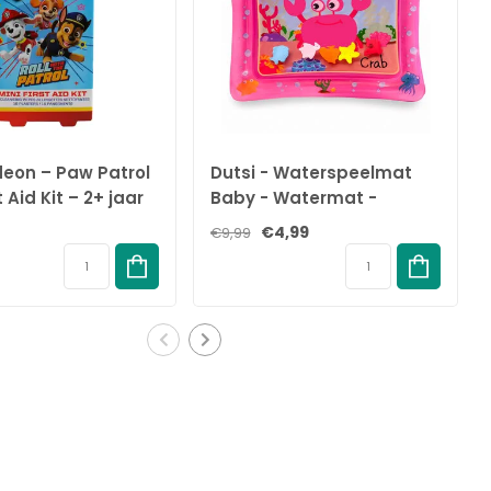
deon – Paw Patrol
Dutsi - Waterspeelmat
t Aid Kit – 2+ jaar
Baby - Watermat -
Stimuleert Motorische
€4,99
€9,99
Ontwikkeling - BPA Vrij &
Lekvrij - Kraamcadeau -
61x50cm – Roze