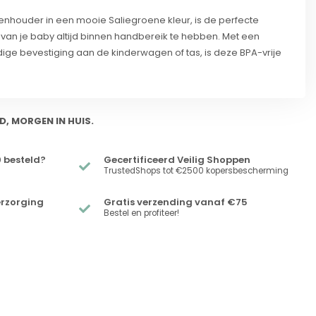
enhouder in een mooie Saliegroene kleur, is de perfecte
an je baby altijd binnen handbereik te hebben. Met een
ge bevestiging aan de kinderwagen of tas, is deze BPA-vrije
D, MORGEN IN HUIS.
 besteld?
Gecertificeerd Veilig Shoppen
TrustedShops tot €2500 kopersbescherming
erzorging
Gratis verzending vanaf €75
Bestel en profiteer!