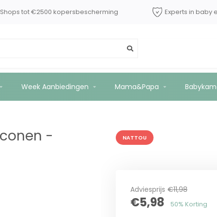
dShops tot €2500 kopersbescherming
Experts in baby 
egroen
Week Aanbiedingen
Mama&Papa
Babykam
iconen -
NATTOU
Adviesprijs
€11,98
€5,98
50% Korting