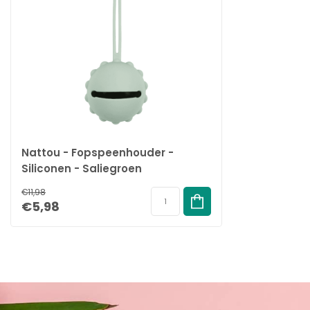
Nattou - Fopspeenhouder -
Siliconen - Saliegroen
€11,98
€5,98