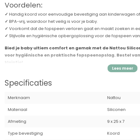
Voordelen:
✓
Handig koord voor eenvoudige bevestiging aan kinderwagen of 
✓
BPA-vrij, waardoor het veilig is voor je baby.
✓
Voorkomt dat de fopspeen verloren gaat en maakt zoeken in een
✓
Stijlvolle en hygiënische opbergoplossing voor de fopspeen van
Bied je baby ultiem comfort en gemak met de Nattou Silic
voor hygiënische en praktische fopspeenopslag. Bestel v
kleintje!
Specificatie's:
Specificaties
Merk:
Nattou
Soort:
Fopspeenhouder
Merknaam
Nattou
Inhoud:
1 stuk
EAN:
5414673876926
Materiaal
Siliconen
Afmeting
9 x 25 x 7
Type bevestiging
Koord