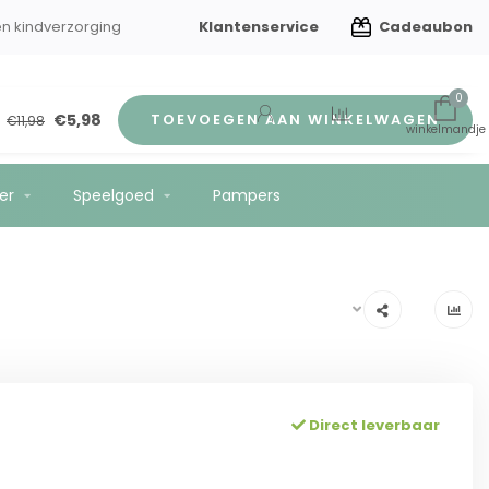
Klantenservice
Cadeaubon
en kindverzorging
Gratis verzending vanaf €75
0
€5,98
TOEVOEGEN AAN WINKELWAGEN
€11,98
er
Speelgoed
Pampers
Direct leverbaar