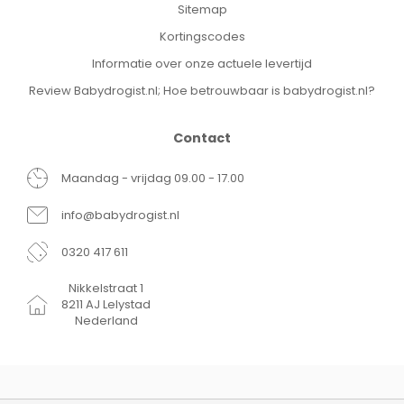
Sitemap
Kortingscodes
Informatie over onze actuele levertijd
Review Babydrogist.nl; Hoe betrouwbaar is babydrogist.nl?
Contact
Maandag - vrijdag 09.00 - 17.00
info@babydrogist.nl
0320 417 611
Nikkelstraat 1
8211 AJ Lelystad
Nederland