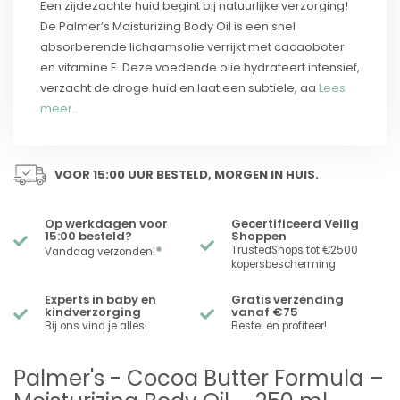
Een zijdezachte huid begint bij natuurlijke verzorging!
De Palmer’s Moisturizing Body Oil is een snel
absorberende lichaamsolie verrijkt met cacaoboter
en vitamine E. Deze voedende olie hydrateert intensief,
verzacht de droge huid en laat een subtiele, aa
Lees
meer..
VOOR 15:00 UUR BESTELD, MORGEN IN HUIS.
Op werkdagen voor
Gecertificeerd Veilig
15:00 besteld?
Shoppen
*
TrustedShops tot €2500
Vandaag verzonden!
kopersbescherming
Experts in baby en
Gratis verzending
kindverzorging
vanaf €75
Bij ons vind je alles!
Bestel en profiteer!
Palmer's - Cocoa Butter Formula –