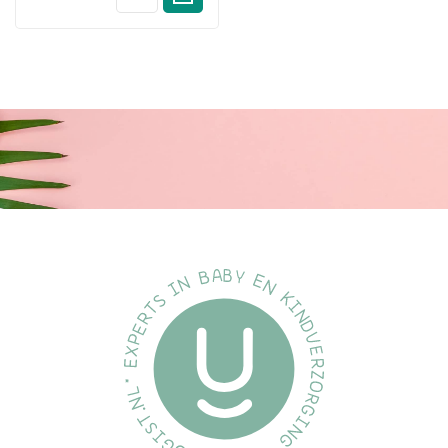
Vrij van:
Parabenen en overbodige toevoegingen
Specificaties:
Inhoud:
250 ml
Merk:
Palmer’s
Productlijn:
Cocoa Butter Formula
Gebruik:
Lichaamsolie / badolie
EAN:
010181041709
Verpakking:
Fles met flip-top dop
Huidtype:
Alle huidtypen, met name droge huid
Waarom cacaoboter?
Cacaoboter staat al eeuwen bekend als natuurlijke
vochtinbrenger en huidverzachter, met name in tropische
gebieden. Dankzij de gelijkenis met huideigen vetten wordt
cacaoboter moeiteloos opgenomen – en Palmer’s was pionier
in het modern toepassen van deze krachtpatser in
huidverzorging.