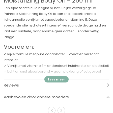
Moisturizing Body Oil – 250 ml
Een zijdezachte huid begint bij natuurlijke verzorging! De
Palmer’s Moisturizing Body Oil is een snel absorberende
lichaamsolie verrijkt met cacaoboter en vitamine E. Deze
voedende olie hydrateert intensief, verzacht de droge huid en
laat een subtiele, aangename geur achter – zonder vettig
laagje.
Voordelen:
✓ Rijke formule met pure cacaoboter – voedt en verzacht
intensief
✓ Verrijkt met vitamine E – ondersteunt huidherstel en elasticiteit
✓ Licht en snel absorberend – geen plakkerig of vet gevoel
✓ Veelzijdig in gebruik – na het douchen of als badolie
✓ Flip-top dop – handig en schoon in gebruik
Reviews
✓ Geschikt voor alle huidtypen – ook de droge of gevoelige
huid
Aanbevolen door andere moeders
✓
Te gebruiken vanaf 3 jaar
– niet geschikt voor baby’s of
jonge kinderen