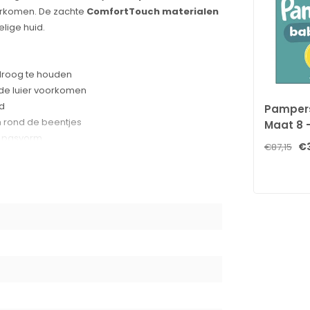
orkomen. De zachte
ComfortTouch materialen
lige huid.
 droog te houden
 de luier voorkomen
id
Pampers
 rond de beentjes
Maat 8 
e pasvorm
Stuks - 
€
€87,15
honen
chadelijke stoffen