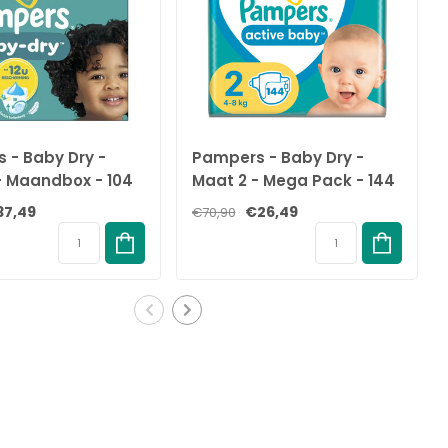
 - Baby Dry -
Pampers - Baby Dry -
- Maandbox - 104
Maat 2 - Mega Pack - 144
17+ KG
Stuks - 4-8 KG
37,49
€26,49
€70,90