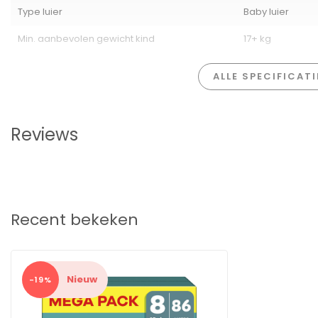
Type luier
Baby luier
Min. aanbevolen gewicht kind
17+ kg
ALLE SPECIFICAT
Reviews
Recent bekeken
Nieuw
-19%