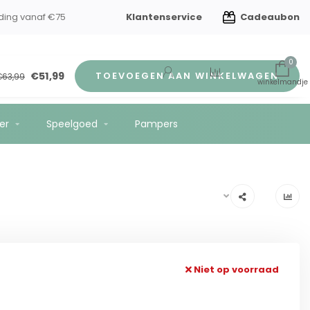
Klantenservice
Cadeaubon
ding vanaf €75
0
€51,99
TOEVOEGEN AAN WINKELWAGEN
€63,99
er
Speelgoed
Pampers
Niet op voorraad