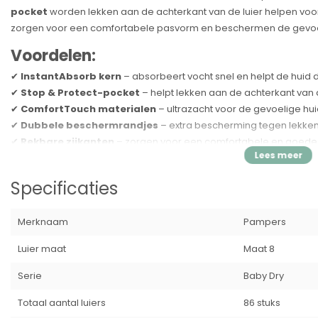
pocket
worden lekken aan de achterkant van de luier helpen vo
zorgen voor een comfortabele pasvorm en beschermen de gevoe
Voordelen:
✔
InstantAbsorb kern
– absorbeert vocht snel en helpt de huid
✔
Stop & Protect-pocket
– helpt lekken aan de achterkant van
✔
ComfortTouch materialen
– ultrazacht voor de gevoelige hu
✔
Dubbele beschermrandjes
– extra bescherming tegen lekken
✔
Rekbare zijkanten
– zorgen voor een comfortabele en goed
✔
Urine-indicator
– kleurt blauw wanneer het tijd is om te versc
✔
Dermatologisch getest
– geschikt voor de gevoelige huid
Specificaties
✔
Vrij van EU-parfumallergenen
– mild voor kinderen
✔
OEKO-TEX Standard 100 gecertificeerd
– gecontroleerd op s
Merknaam
Pampers
Productspecificaties
Luier maat
Maat 8
Merk: Pampers
Product: Baby-Dry Luiers
Serie
Baby Dry
Maat: 8
Inhoud: 86 luiers
Totaal aantal luiers
86 stuks
EAN: 8006530143738