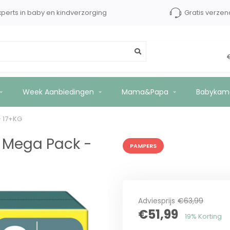
xperts in baby en kindverzorging
Gratis verzen
6 stuks - 17+KG
Week Aanbiedingen
Mama&Papa
Babykam
- 17+KG
 Mega Pack -
PAMPERS
Adviesprijs
€63,99
€51,99
19% Korting