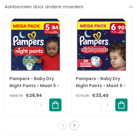
broekje voorkomen
Aanbevolen door andere moeders
✓
360° pasvorm past zich aan het lichaam van je baby aan om
openingen en lekken helpen te voorkomen
✓
Sterker absorberende kern absorbeert vocht onmiddellijk en
biedt tot 12 uur extra bescherming rondom tegen lekken
✓
Beschermrandjes helpen lekken rond de beentjes
voorkomen
✓
De urine-indicator geeft aan wanneer je het luierbroekje zou
kunnen verschonen
✓
Eenvoudig aan: Trek het broekje omhoog om aan te doen
✓
Eenvoudig uit: Scheur gewoon de zijkanten open om ze uit te
Pampers - Baby Dry
Pampers - Baby Dry
doen Rol op en plak dicht met de plakstrip om weg te gooien
Night Pants - Maat 5 -
Night Pants - Maat 6 -
Megapack - 84 stuks -
Mega Pack - 90
€26,94
€33,40
€58,79
€73,35
12/17KG
luierbroekjes