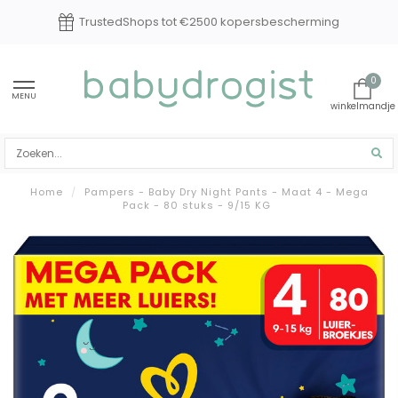
TrustedShops tot €2500 kopersbescherming
0
MENU
Home
/
Pampers - Baby Dry Night Pants - Maat 4 - Mega
Pack - 80 stuks - 9/15 KG