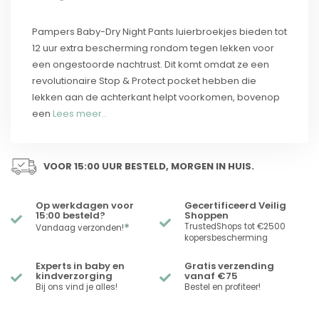
Pampers Baby-Dry Night Pants luierbroekjes bieden tot
12 uur extra bescherming rondom tegen lekken voor
een ongestoorde nachtrust. Dit komt omdat ze een
revolutionaire Stop & Protect pocket hebben die
lekken aan de achterkant helpt voorkomen, bovenop
een
Lees meer..
VOOR 15:00 UUR BESTELD, MORGEN IN HUIS.
Op werkdagen voor
Gecertificeerd Veilig
15:00 besteld?
Shoppen
*
TrustedShops tot €2500
Vandaag verzonden!
kopersbescherming
Experts in baby en
Gratis verzending
kindverzorging
vanaf €75
Bij ons vind je alles!
Bestel en profiteer!