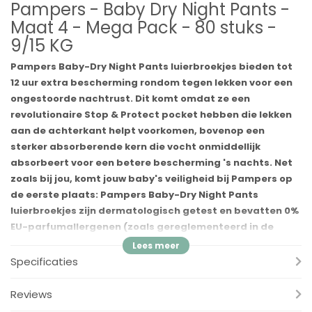
Pampers - Baby Dry Night Pants -
Maat 4 - Mega Pack - 80 stuks -
9/15 KG
Pampers Baby-Dry Night Pants luierbroekjes bieden tot
12 uur extra bescherming rondom tegen lekken voor een
ongestoorde nachtrust. Dit komt omdat ze een
revolutionaire Stop & Protect pocket hebben die lekken
aan de achterkant helpt voorkomen, bovenop een
sterker absorberende kern die vocht onmiddellijk
absorbeert voor een betere bescherming 's nachts. Net
zoals bij jou, komt jouw baby's veiligheid bij Pampers op
de eerste plaats: Pampers Baby-Dry Night Pants
luierbroekjes zijn dermatologisch getest en bevatten 0%
EU-parfumallergenen (zoals gereglementeerd in de
regelgeving voor cosmetica (EC) No 1223/2009) en zijn
getest en gecertificeerd Standard 100 van Oeko-Tex.
Specificaties
Voordelen
Reviews
✓
Stop & Protect pocket helpt lekken aan de achterkant van het