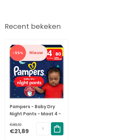
Recent bekeken
Nieuw
-55%
Pampers - Baby Dry
Night Pants - Maat 4 -
Mega Pack - 80 stuks -
€49,10
9/15 KG
€21,89