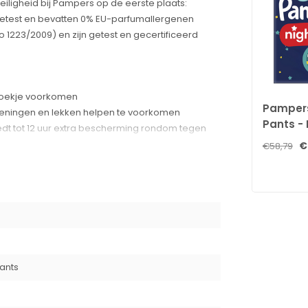
veiligheid bij Pampers op de eerste plaats:
 getest en bevatten 0% EU-parfumallergenen
1223/2009) en zijn getest en gecertificeerd
broekje voorkomen
Pampers
peningen en lekken helpen te voorkomen
Pants - 
edt tot 12 uur extra bescherming rondom tegen
Megapac
€
€58,79
12/17KG
kunnen verschonen
en Rol op en plak dicht met de plakstrip om weg
Pants