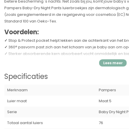
betere bescherming 's nachts. Net zoals bij jou, komt jouw baby's 
Pampers Baby-Dry Night Pants luierbroekjes zijn dermatologisch
(zoals gereglementeerd in de regelgeving voor cosmetica (EC) No 
Standard 100 van Oeko-Tex.
Voordelen:
✓
Stop & Protect pocket helpt lekken aan de achterkant van het 
✓
360° pasvorm past zich aan het lichaam van je baby aan om o
✓
Sterker absorberende kern absorbeert vocht onmiddellijk en bi
lekken
✓
Beschermrandjes helpen lekken rond de beentjes voorkomen
✓
De urine-indicator geeft aan wanneer je het luierbroekje zou 
Specificaties
✓
Eenvoudig aan: Trek het broekje omhoog om aan te doen
✓
Eenvoudig uit: Scheur gewoon de zijkanten open om ze uit te do
Merknaam
Pampers
te gooien
Luier maat
Maat 5
Specificatie's:
Serie
Baby Dry Night 
✓
Merk:
Pampers
Totaal aantal luiers
76
✓
Productsoort:
Luiers