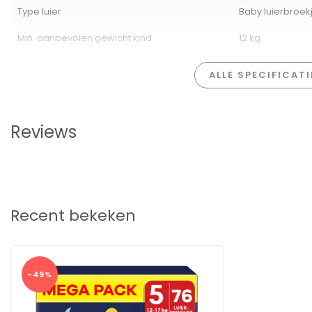
✓
Inhoud
: 84 stuks
Type luier
Baby luierbroek
Min. aanbevolen gewicht kind
12 kg
ALLE SPECIFICAT
Reviews
Recent bekeken
-49%