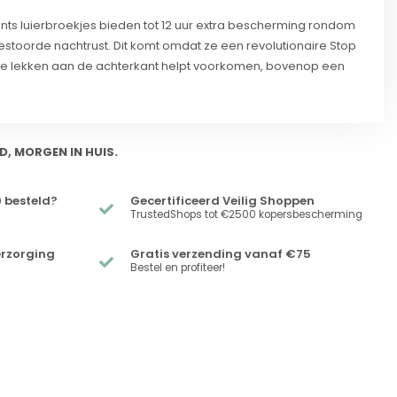
ts luierbroekjes bieden tot 12 uur extra bescherming rondom
stoorde nachtrust. Dit komt omdat ze een revolutionaire Stop
ie lekken aan de achterkant helpt voorkomen, bovenop een
D, MORGEN IN HUIS.
 besteld?
Gecertificeerd Veilig Shoppen
TrustedShops tot €2500 kopersbescherming
erzorging
Gratis verzending vanaf €75
Bestel en profiteer!