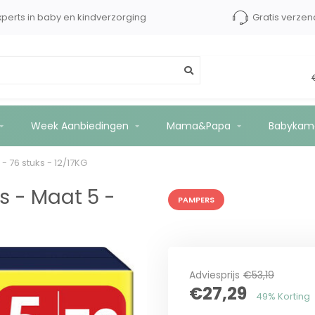
xperts in baby en kindverzorging
Gratis verzen
egapack - 76 stuks - 12/17KG
Week Aanbiedingen
Mama&Papa
Babykam
 76 stuks - 12/17KG
s - Maat 5 -
PAMPERS
Adviesprijs
€53,19
€27,29
49% Korting