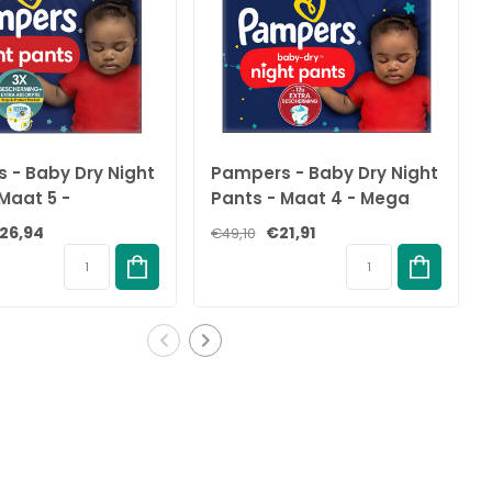
 - Baby Dry Night
Pampers - Baby Dry Night
Maat 5 -
Pants - Maat 4 - Mega
k - 84 stuks -
Pack - 80 stuks - 9/15 KG
26,94
€21,91
€49,10