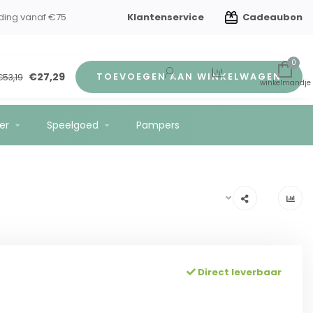
Klantenservice
Cadeaubon
ding vanaf €75
0
€27,29
TOEVOEGEN AAN WINKELWAGEN
€53,19
er
Speelgoed
Pampers
Direct leverbaar