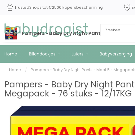
TrustedShops tot €2500 kopersbescherming
E
Pampers - Baby Dry Night Pants - Maat 5 - M
Home
Billendoekjes
Luiers
Babyverzorging
Home
/
Pampers - Baby Dry Night Pants - Maat 5 - Megapack -
Pampers - Baby Dry Night Pant
Megapack - 76 stuks - 12/17KG