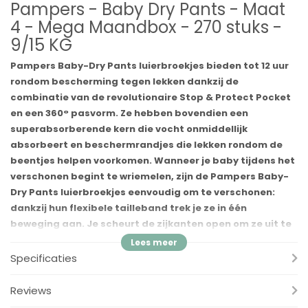
Pampers - Baby Dry Pants - Maat
4 - Mega Maandbox - 270 stuks -
9/15 KG
Pampers Baby-Dry Pants luierbroekjes bieden tot 12 uur
rondom bescherming tegen lekken dankzij de
combinatie van de revolutionaire Stop & Protect Pocket
en een 360° pasvorm. Ze hebben bovendien een
superabsorberende kern die vocht onmiddellijk
absorbeert en beschermrandjes die lekken rondom de
beentjes helpen voorkomen. Wanneer je baby tijdens het
verschonen begint te wriemelen, zijn de Pampers Baby-
Dry Pants luierbroekjes eenvoudig om te verschonen:
dankzij hun flexibele tailleband trek je ze in één
beweging aan. Je scheurt de zijkanten open om ze uit te
trekken, rolt ze op en plakt ze dicht met de plakstrip om
ze weg te gooien. Net zoals bij jou, komt jouw baby's
Specificaties
veiligheid bij Pampers op de eerste plaats: Pampers
Baby-Dry Pants luierbroekjes zijn dermatologisch getest
Reviews
en bevatten 0% EU-parfumallergenen (zoals