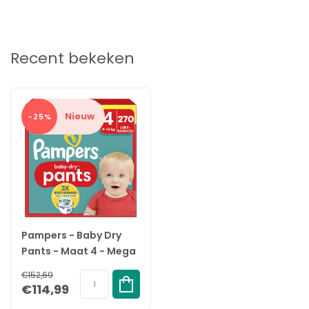
Standard 100 van Oeko-Tex
Recent bekeken
Nieuw
-25%
Pampers - Baby Dry
Pants - Maat 4 - Mega
Maandbox - 270 stuks
€152,69
- 9/15 KG
€114,99