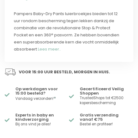
Pampers Baby-Dry Pants luierbroekjes bieden tot 12
uur rondom bescherming tegen lekken dankzij de
combinatie van de revolutionaire Stop & Protect
Pocket en een 360° pasvorm. Ze hebben bovendien
een superabsorberende kern die vocht onmiddellijk
absorbeert
Lees meer..
VOOR 15:00 UUR BESTELD, MORGEN IN HUIS.
Op werkdagen voor
Gecertificeerd Veilig
15:00 besteld?
Shoppen
*
TrustedShops tot €2500
Vandaag verzonden!
kopersbescherming
Experts in baby en
Gratis verzending
kindverzorging
vanaf €75
Bij ons vind je alles!
Bestel en profiteer!