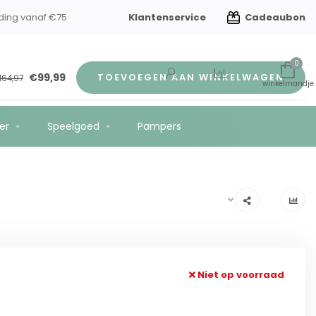
Klantenservice
Cadeaubon
ding vanaf €75
0
€99,99
TOEVOEGEN AAN WINKELWAGEN
164,97
er
Speelgoed
Pampers
Niet op voorraad