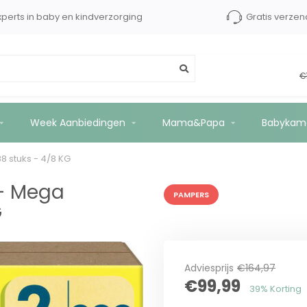
xperts in baby en kindverzorging
Gratis verzen
ox - 288 stuks - 4/8 KG
€
Week Aanbiedingen
Mama&Papa
Babykam
 stuks - 4/8 KG
 - Mega
PAMPERS
G
Adviesprijs
€164,97
€99,99
39% Korting