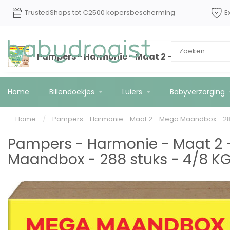
TrustedShops tot €2500 kopersbescherming
E
Pampers - Harmonie - Maat 2 - Mega Maandb
Home
Billendoekjes
Luiers
Babyverzorging
Home
/
Pampers - Harmonie - Maat 2 - Mega Maandbox - 288
Pampers - Harmonie - Maat 2
Maandbox - 288 stuks - 4/8 K