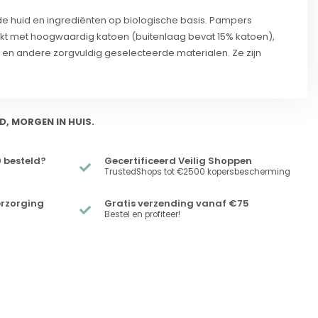
e huid en ingrediënten op biologische basis. Pampers
akt met hoogwaardig katoen (buitenlaag bevat 15% katoen),
 en andere zorgvuldig geselecteerde materialen. Ze zijn
D, MORGEN IN HUIS.
 besteld?
Gecertificeerd Veilig Shoppen
TrustedShops tot €2500 kopersbescherming
erzorging
Gratis verzending vanaf €75
Bestel en profiteer!