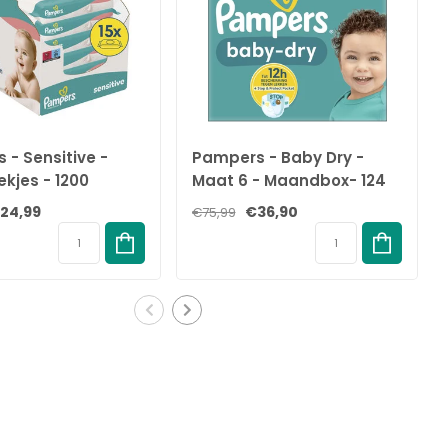
 - Sensitive -
Pampers - Baby Dry -
ekjes - 1200
Maat 6 - Maandbox- 124
- 15 x 80
luiers - 13/18 KG
24,99
€36,90
€75,99