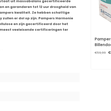
estaat uit massabalans gecertificeerde
ion en garanderen tot 12 uur droogheid van
ampers kwaliteit. Ze hebben schattige
y zullen er dol op zijn. Pampers Harmonie
ulose en zijn gecertificeerd door het
meest veeleisende certificeringen ter
Pampers
Billendo
doekjes 
en
€
€59,99
achte plantaardige vezels in de toplaag
recyclebaar in de papierbak. Ze bevat een dun
rs gewoon bent
en.