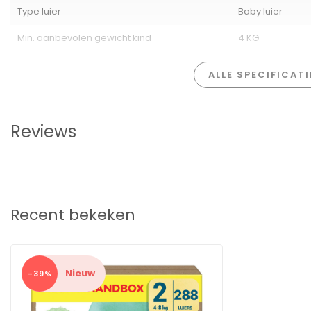
Type luier
Baby luier
Min. aanbevolen gewicht kind
4 KG
ALLE SPECIFICAT
Reviews
Recent bekeken
Nieuw
-39%