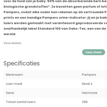
voor de huid van je baby. 50% van de absorberende kern b
biologische grondstoffen*. Ze bevatten geen parfum of lot
Pampers, zodat elke ouder kan rekenen op de vertrouwde P
prints en een handige Pampers urine-indicator: jij en je bab
luiers worden gemaakt met verantwoord geproduceerde cell
onafhankelijk label Standard 100 van Oeko-Tex, een van de 
wereld.
Voordelen
✓
100% droogheid van Pampers en plantaardige ingrediënt
✓
Gemaakt met 15% hoogwaardig katoen in de buitenlaag en 50% z
✓
Hypoallergeen en dermatologisch getest
Specificaties
✓
0% parfum en lotion
✓
FSC-gecertificeerde cellulose van verantwoorde herkomst
Merknaam
Pampers
✓
Standard 100 gecertificeerd door OEKO-TEX
✓
Nu in een recyclebare papieren* verpakking. *De verpakking is 
Luier maat
Maat 2
plastic laagje (12%) om de kwaliteit te bewaren die je van Pampe
Serie
Harmonie
*Het gehalte aan biologische grondstoffen in het product kan variër
Totaal aantal luiers
288