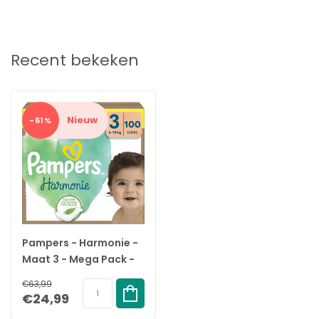
Recent bekeken
Nieuw
-61%
Pampers - Harmonie -
Maat 3 - Mega Pack -
100 stuks - 6/10 KG
€63,99
€24,99