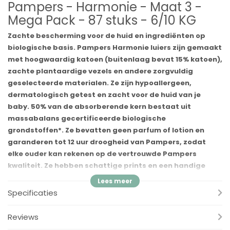
Pampers - Harmonie - Maat 3 -
Mega Pack - 87 stuks - 6/10 KG
Zachte bescherming voor de huid en ingrediënten op
biologische basis. Pampers Harmonie luiers zijn gemaakt
met hoogwaardig katoen (buitenlaag bevat 15% katoen),
zachte plantaardige vezels en andere zorgvuldig
geselecteerde materialen. Ze zijn hypoallergeen,
dermatologisch getest en zacht voor de huid van je
baby. 50% van de absorberende kern bestaat uit
massabalans gecertificeerde biologische
grondstoffen*. Ze bevatten geen parfum of lotion en
garanderen tot 12 uur droogheid van Pampers, zodat
elke ouder kan rekenen op de vertrouwde Pampers
kwaliteit. Ze hebben schattige prints en een handige
Pampers urine-indicator: jij en je baby zullen er dol op
zijn. Pampers Harmonie luiers worden gemaakt met
Specificaties
verantwoord geproduceerde cellulose en zijn
gecertificeerd door het onafhankelijk label Standard 100
Reviews
van Oeko-Tex, een van de meest veeleisende