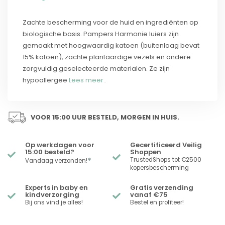
Zachte bescherming voor de huid en ingrediënten op
biologische basis. Pampers Harmonie luiers zijn
gemaakt met hoogwaardig katoen (buitenlaag bevat
15% katoen), zachte plantaardige vezels en andere
zorgvuldig geselecteerde materialen. Ze zijn
hypoallergee
Lees meer..
VOOR 15:00 UUR BESTELD, MORGEN IN HUIS.
Op werkdagen voor
Gecertificeerd Veilig
15:00 besteld?
Shoppen
*
TrustedShops tot €2500
Vandaag verzonden!
kopersbescherming
Experts in baby en
Gratis verzending
kindverzorging
vanaf €75
Bij ons vind je alles!
Bestel en profiteer!