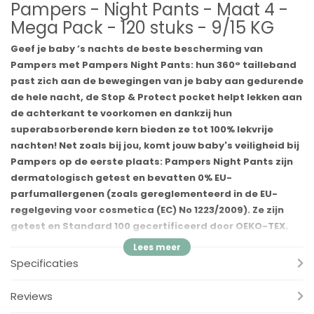
Pampers - Night Pants - Maat 4 -
Mega Pack - 120 stuks - 9/15 KG
Geef je baby ’s nachts de beste bescherming van
Pampers met Pampers Night Pants: hun 360° tailleband
past zich aan de bewegingen van je baby aan gedurende
de hele nacht, de Stop & Protect pocket helpt lekken aan
de achterkant te voorkomen en dankzij hun
superabsorberende kern bieden ze tot 100% lekvrije
nachten! Net zoals bij jou, komt jouw baby's veiligheid bij
Pampers op de eerste plaats: Pampers Night Pants zijn
dermatologisch getest en bevatten 0% EU-
parfumallergenen (zoals gereglementeerd in de EU-
regelgeving voor cosmetica (EC) No 1223/2009). Ze zijn
getest en Standard 100 gecertificeerd door OEKO-TEX.
Wil je weten wat de bestanddelen zijn van onze
producten? Bezoek Pampers.nl
Specificaties
Voordelen
Reviews
✓ Onze meest absorberende luierbroekjes voor