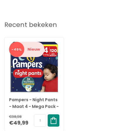
Recent bekeken
Nieuw
-49%
Pampers - Night Pants
- Maat 4 - Mega Pack -
120 stuks - 9/15 KG
€98,98
€49,99