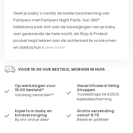
Geef je baby ’s nachts de beste bescherming van
Pampers met Pampers Night Pants: hun 360°
tailleband past zich aan de bewegingen van je baby
aan gedurende de hele nacht, de Stop & Protect
pocket helpt lekken aan de achterkant te voorkomen
en dankzij hun s
Lees meer..
VOOR 15:00 UUR BESTELD, MORGEN IN HUIS.
Op werkdagen voor
Gecertificeerd Veilig
15:00 besteld?
Shoppen
*
TrustedShops tot €2500
Vandaag verzonden!
kopersbescherming
Experts in baby en
Gratis verzending
kindverzorging
vanaf €75
Bij ons vind je alles!
Bestel en profiteer!