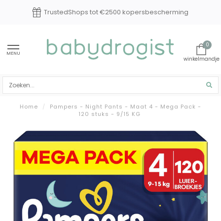
Experts in baby en kindverzorging
0
MENU
Home
/
Pampers - Night Pants - Maat 4 - Mega Pack -
120 stuks - 9/15 KG