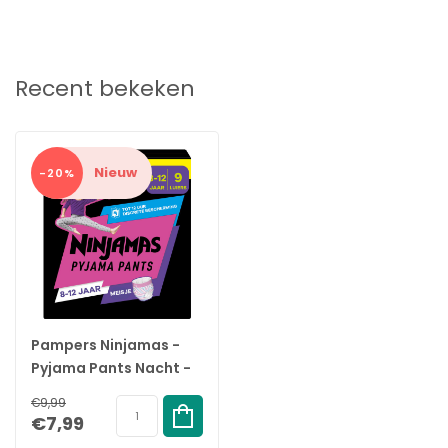
Recent bekeken
Nieuw
-20%
Pampers Ninjamas -
Pyjama Pants Nacht -
Meisje - 8/12 jaar -
€9,99
Small Pack - 9
€7,99
luierbroekjes