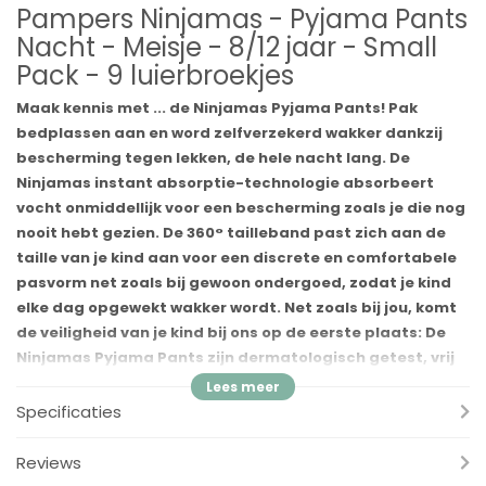
Pampers Ninjamas - Pyjama Pants
Nacht - Meisje - 8/12 jaar - Small
Pack - 9 luierbroekjes
Maak kennis met ... de Ninjamas Pyjama Pants! Pak
bedplassen aan en word zelfverzekerd wakker dankzij
bescherming tegen lekken, de hele nacht lang. De
Ninjamas instant absorptie-technologie absorbeert
vocht onmiddellijk voor een bescherming zoals je die nog
nooit hebt gezien. De 360° tailleband past zich aan de
taille van je kind aan voor een discrete en comfortabele
pasvorm net zoals bij gewoon ondergoed, zodat je kind
elke dag opgewekt wakker wordt. Net zoals bij jou, komt
de veiligheid van je kind bij ons op de eerste plaats: De
Ninjamas Pyjama Pants zijn dermatologisch getest, vrij
van EU- parfumallergenen (zoals gereglementeerd in de
regelgeving voor cosmetica N° 1223/2009) en
Specificaties
gecertificeerd door Standard 100 door Oeko-Tex. Wil je
weten wat de bestanddelen zijn van onze producten?
Reviews
Bezoek Pampers.nl