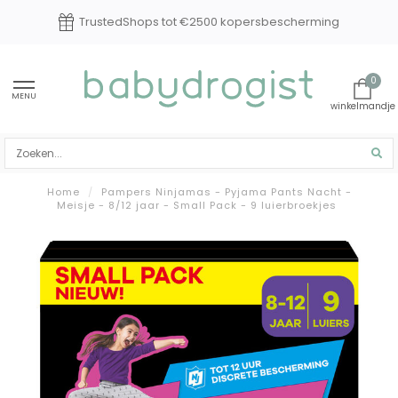
TrustedShops tot €2500 kopersbescherming
0
MENU
Home
/
Pampers Ninjamas - Pyjama Pants Nacht -
Meisje - 8/12 jaar - Small Pack - 9 luierbroekjes