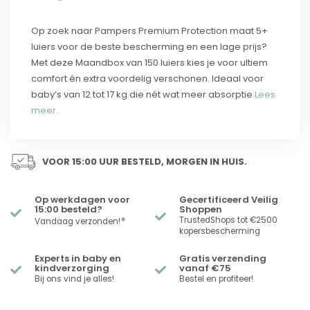
Op zoek naar Pampers Premium Protection maat 5+
luiers voor de beste bescherming en een lage prijs?
Met deze Maandbox van 150 luiers kies je voor ultiem
comfort én extra voordelig verschonen. Ideaal voor
baby’s van 12 tot 17 kg die nét wat meer absorptie
Lees
meer..
VOOR 15:00 UUR BESTELD, MORGEN IN HUIS.
Op werkdagen voor
Gecertificeerd Veilig
15:00 besteld?
Shoppen
*
TrustedShops tot €2500
Vandaag verzonden!
kopersbescherming
Experts in baby en
Gratis verzending
kindverzorging
vanaf €75
Bij ons vind je alles!
Bestel en profiteer!