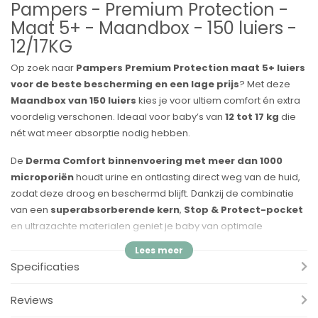
Pampers - Premium Protection -
Maat 5+ - Maandbox - 150 luiers -
12/17KG
Op zoek naar
Pampers Premium Protection maat 5+ luiers
voor de beste bescherming en een lage prijs
? Met deze
Maandbox van 150 luiers
kies je voor ultiem comfort én extra
voordelig verschonen. Ideaal voor baby’s van
12 tot 17 kg
die
nét wat meer absorptie nodig hebben.
De
Derma Comfort binnenvoering met meer dan 1000
microporiën
houdt urine en ontlasting direct weg van de huid,
zodat deze droog en beschermd blijft. Dankzij de combinatie
van een
superabsorberende kern
,
Stop & Protect-pocket
en ultrazachte materialen geniet je baby van optimale
bescherming, dag en nacht.
Specificaties
Wat is het verschil tussen maat 5 en maat 5+?
Maat
5+
is speciaal ontwikkeld voor baby’s die nét wat meer
Reviews
absorptie nodig hebben dan maat 5.