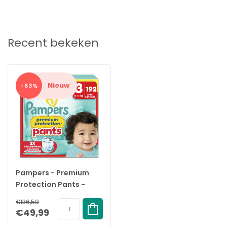
✓
Dermatologisch getest en gecertificeerd conform label
Standard 100 van Oeko-Tex
Recent bekeken
Nieuw
-63%
Pampers - Premium
Protection Pants -
Maat 3 - Maandbox -
€136,59
192 stuks - 6/11 KG
€49,99