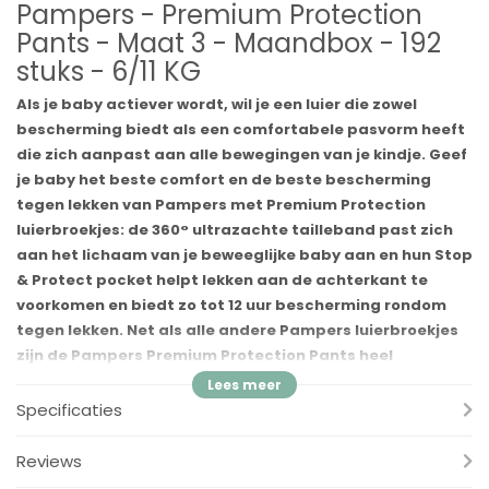
Pampers - Premium Protection
Pants - Maat 3 - Maandbox - 192
stuks - 6/11 KG
Als je baby actiever wordt, wil je een luier die zowel
bescherming biedt als een comfortabele pasvorm heeft
die zich aanpast aan alle bewegingen van je kindje. Geef
je baby het beste comfort en de beste bescherming
tegen lekken van Pampers met Premium Protection
luierbroekjes: de 360° ultrazachte tailleband past zich
aan het lichaam van je beweeglijke baby aan en hun Stop
& Protect pocket helpt lekken aan de achterkant te
voorkomen en biedt zo tot 12 uur bescherming rondom
tegen lekken. Net als alle andere Pampers luierbroekjes
zijn de Pampers Premium Protection Pants heel
eenvoudig te verschonen, zelfs als je baby veel beweegt:
je trekt ze in één beweging aan, scheurt de zijkanten
Specificaties
open om ze uit te trekken, rolt ze op en gebruikt de
plakstrip om ze weg te gooien. Net zoals bij jou, komt
Reviews
jouw baby’s veiligheid bij Pampers op de eerste plaats: